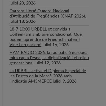
juliol 20, 2026
Darrera Hora! Quadre Nacional
d’Atribució de Freqüències (CNAF 2026).
juliol 18, 2026
18-7 10:00 URBBLL et convida a
CoffeeHam amb aire condicionat: Què
podem aprendre de Friedrichshafen ?
Vine i en parlem!
juliol 16, 2026
HAM RADIO 2026: la radioafició europea
mira cap a l’espai, la digitalització i el relleu
generacional
juliol 12, 2026
La URBBLL activa el Diploma Especial de
les Festes de la Mercè 2026 amb
l’indicatiu AM3MERCE
juliol 9, 2026