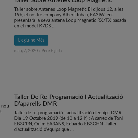
Taller Sobre Antenes Loop Magnetic
Taller sobre Antenes Loop Magnetic El dijous 12, a les
19h, el nostre company Albert Tubau, EA3IW, ens
presentarà la seva antena Loop Magnetic RX/TX basada
en el model K7DS …
Llegiu-ne Més
març 7, 2020
/
Pere Fajeda
Taller De Re-Programació I Actualització
D’aparells DMR
n nou
s
Taller de re-programació i actualització d’equips DMR.
Dia 19 Octubre 2019
(de 10 a 12 h) : A càrrec de Toni
EB3CPN, Quim EA3ANS, Eduardo EB3GHN -Taller
d’actualització d’equips que …