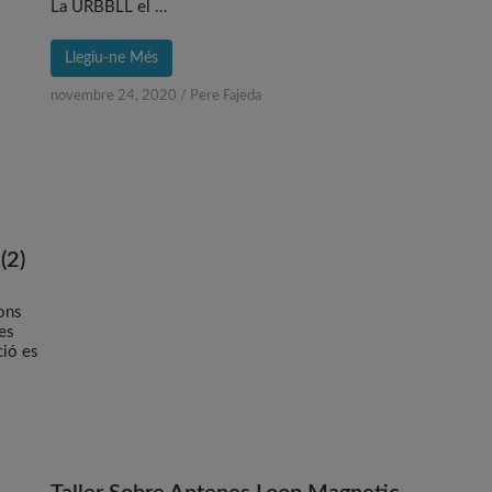
La URBBLL el …
Llegiu-ne Més
novembre 24, 2020
/
Pere Fajeda
(2)
ions
ies
ció es