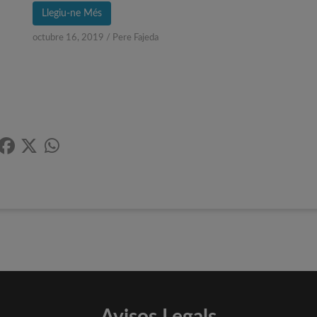
Llegiu-ne Més
octubre 16, 2019
/
Pere Fajeda
Avisos Legals