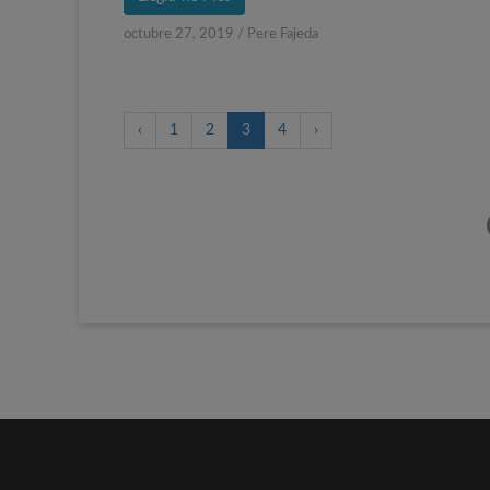
octubre 27, 2019
/
Pere Fajeda
‹
1
2
3
4
›