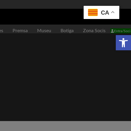
CA
es
Premsa
Museu
Botiga
Zona Socis
Entra/Soci
Obr