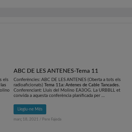
ABC DE LES ANTENES-Tema 11
s els
Conferències: ABC DE LES ANTENES (Oberta a tots els
 las
radioaficionats)
Tema 11a: Antenes de Cable Tancades.
olino
Conferenciant: Lluís del Molino EA3OG. La URBBLL et
convida a aquesta conferència planificada per …
Llegiu-ne Més
març 18, 2021
/
Pere Fajeda