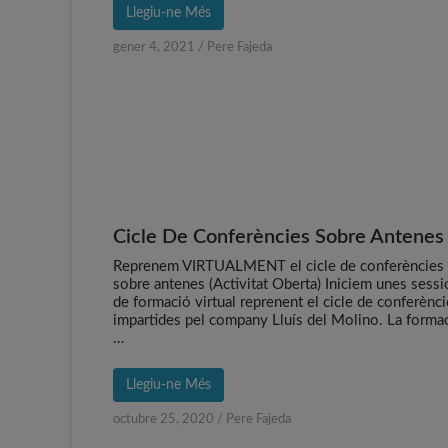
Llegiu-ne Més
gener 4, 2021
/
Pere Fajeda
Cicle De Conferències Sobre Antenes 
Reprenem VIRTUALMENT el cicle de conferències
sobre antenes (Activitat Oberta) Iniciem unes sess
de formació virtual reprenent el cicle de conferènc
impartides pel company Lluís del Molino. La forma
…
Llegiu-ne Més
octubre 25, 2020
/
Pere Fajeda