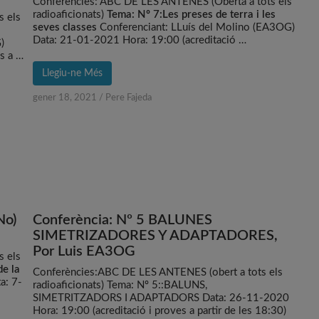
Conferències: ABC DE LES ANTENES (Oberta a tots els
radioaficionats)
Tema: Nº 7:Les preses de terra i les
s els
seves classes
Conferenciant: LLuís del Molino (EA3OG)
ó
Data: 21-01-2021 Hora: 19:00 (acreditació …
)
s a …
Llegiu-ne Més
gener 18, 2021
/
Pere Fajeda
No)
Conferència: Nº 5 BALUNES
SIMETRIZADORES Y ADAPTADORES,
Por Luis EA3OG
s els
de la
Conferències:ABC DE LES ANTENES (obert a tots els
a: 7-
radioaficionats) Tema: Nº 5::BALUNS,
SIMETRITZADORS I ADAPTADORS Data: 26-11-2020
Hora: 19:00 (acreditació i proves a partir de les 18:30)