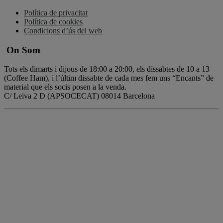
Política de privacitat
Política de cookies
Condicions d’ús del web
On Som
Tots els dimarts i dijous de 18:00 a 20:00, els dissabtes de 10 a 13
(Coffee Ham), i l’últim dissabte de cada mes fem uns “Encants” de
material que els socis posen a la venda.
C/ Leiva 2 D (APSOCECAT) 08014 Barcelona