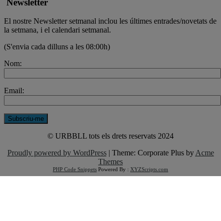
Newsletter
El nostre Newsletter setmanal inclou les últimes entrades/novetats de
la setmana, i el calendari setmanal.
(S'envia cada dilluns a les 08:00h)
Nom:
Email:
© URBBLL tots els drets reservats 2024
Proudly powered by WordPress
|
Theme: Corporate Plus by
Acme
Themes
PHP Code Snippets
Powered By :
XYZScripts.com