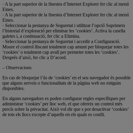
· A la part superior de la finestra d’Internet Explorer fer clic al menú
Eines.
· A la part superior de la finestra d’Internet Explorer fer clic al menú
Eines.
· Seleccionar la pestanya de Seguretat i utilitzar l’opció Suprimeix
l’historial d’exploració per eliminar les ‘cookies’. Activa la casella
galetes i, a continuació, fer clic a Elimina.
· Seleccionar la pestanya de Seguretat i accedir a Configuració.
Moure el control lliscant totalment cap amunt per bloquejar totes les
‘cookies’ o totalment cap avall per permetre totes les ‘cookies’.
Després d’això, fer clic a D’acord.
– Observacions
En cas de bloquejar l’ús de ‘cookies’ en el seu navegador és possible
que alguns serveis o funcionalitats de la pàgina web no estiguin
disponibles.
En alguns navegadors es poden configurar regles específiques per
administrar ‘cookies’ per lloc web, el que ofereix un control més
precís sobre la privacitat. Això vol dir que s pot desactivar ‘cookies’
de tots els llocs excepte d’aquells en els quals es confiï.