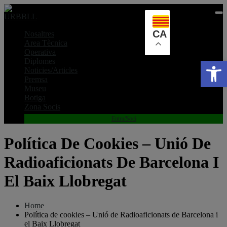
Skip
to
content
CA
Nosaltres
Area Tècnica
Operativa
Obre la ba
Diplomes
Noticies/Articles
Premsa
Museu
Botiga
Zona Socis
Entra/Soci
Política De Cookies – Unió De
Radioaficionats De Barcelona I
El Baix Llobregat
Home
Política de cookies – Unió de Radioaficionats de Barcelona i
el Baix Llobregat