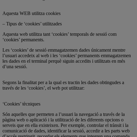
Aquesta WEB utilitza cookies
– Tipus de ‘cookies’ utilitzades
Aquesta web utilitza tant ‘cookies’ temporals de sessió com
‘cookies’ permanents.
Les ‘cookies’ de sessió emmagatzemen dades únicament mentre
l’usuari accedeix al web i les ‘cookies’ permanents emmagatzemen
les dades en el terminal perquè siguin accedits i utilitzats en més
d’una sessió.
Segons la finalitat per a la qual es tractin les dades obtingudes a
través de les ‘cookies’, el web pot utilitzar:
‘Cookies’ tècniques
Són aquelles que permeten a l’usuari la navegació a través de la
pàgina web o aplicació i la utilització de les diferents opcions o
serveis que en ella existeixen. Per exemple, controlar el trànsit i la
comunicació de dades, identificar la sessió, accedir a les parts web
d’accés restringit, recordar els elements que integren una comanda,