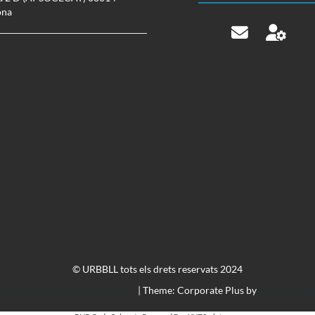
ona
© URBBLL tots els drets reservats 2024
Proudly powered by WordPress
|
Theme: Corporate Plus by
Acme Theme