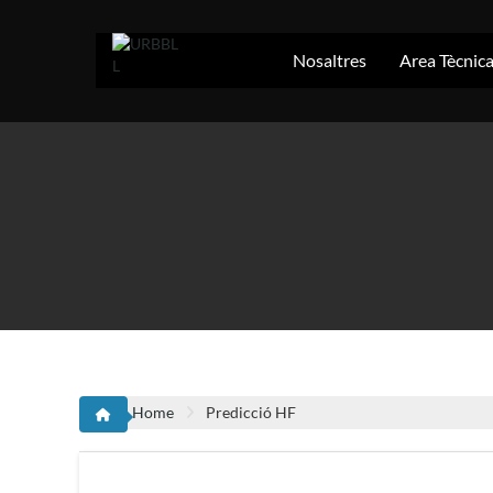
Skip
to
content
Nosaltres
Area Tècnic
Home
Predicció HF