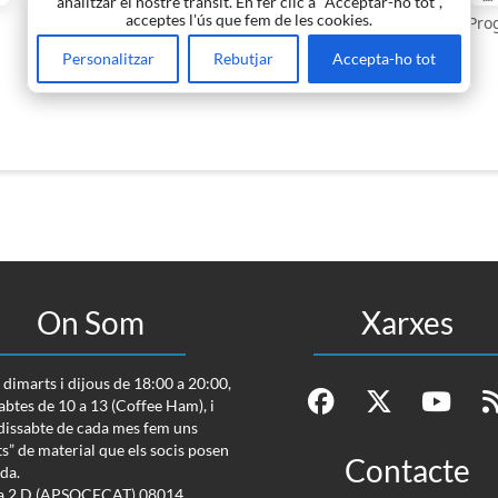
analitzar el nostre trànsit. En fer clic a "Acceptar-ho tot",
acceptes l'ús que fem de les cookies.
Prognosi 10M — SNR (dB)
Pro
Personalitzar
Rebutjar
Accepta-ho tot
On Som
Xarxes
s dimarts i dijous de 18:00 a 20:00,
sabtes de 10 a 13 (Coffee Ham), i
 dissabte de cada mes fem uns
s” de material que els socis posen
Contacte
nda.
va 2 D (APSOCECAT) 08014