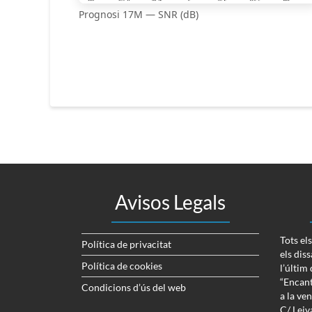
Prognosi 17M — SNR (dB)
Avisos Legals
Tots el
Política de privacitat
els dis
Política de cookies
l’últim
“Encant
Condicions d’ús del web
a la ve
C/ Lei