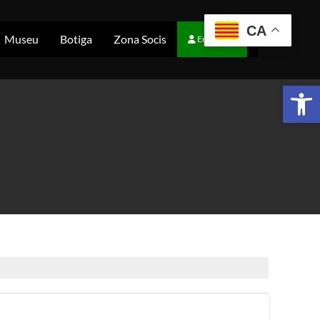
CA
Museu
Botiga
Zona Socis
Entra/Soci
Obr