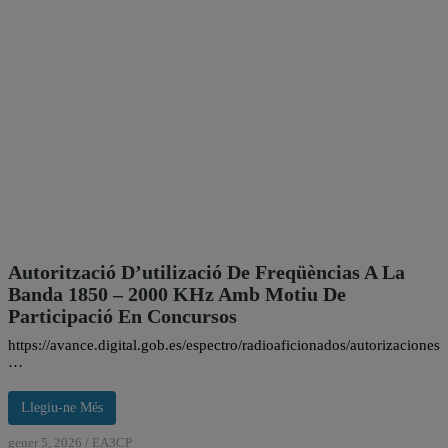
Autorització D’utilizació De Freqüèncias A La
Banda 1850 – 2000 KHz Amb Motiu De
Participació En Concursos
https://avance.digital.gob.es/espectro/radioaficionados/autorizacio
…
Llegiu-ne Més
gener 5, 2026
/
EA3CP