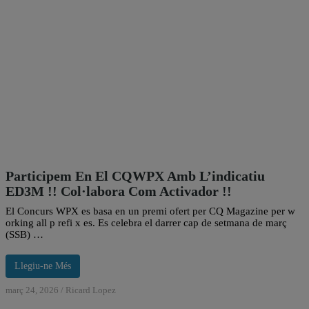
Participem En El CQWPX Amb L’indicatiu
ED3M !! Col·labora Com Activador !!
El Concurs WPX es basa en un premi ofert per CQ Magazine per w
orking all p refi x es. Es celebra el darrer cap de setmana de març
(SSB) …
Llegiu-ne Més
març 24, 2026
/
Ricard Lopez