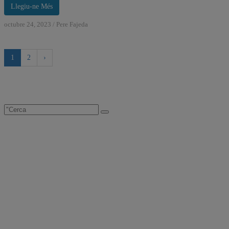
Llegiu-ne Més
octubre 24, 2023
/
Pere Fajeda
1
2
›