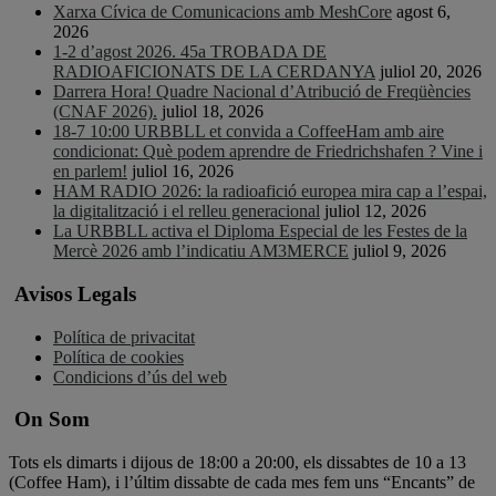
Xarxa Cívica de Comunicacions amb MeshCore
agost 6,
2026
1-2 d’agost 2026. 45a TROBADA DE
RADIOAFICIONATS DE LA CERDANYA
juliol 20, 2026
Darrera Hora! Quadre Nacional d’Atribució de Freqüències
(CNAF 2026).
juliol 18, 2026
18-7 10:00 URBBLL et convida a CoffeeHam amb aire
condicionat: Què podem aprendre de Friedrichshafen ? Vine i
en parlem!
juliol 16, 2026
HAM RADIO 2026: la radioafició europea mira cap a l’espai,
la digitalització i el relleu generacional
juliol 12, 2026
La URBBLL activa el Diploma Especial de les Festes de la
Mercè 2026 amb l’indicatiu AM3MERCE
juliol 9, 2026
Avisos Legals
Política de privacitat
Política de cookies
Condicions d’ús del web
On Som
Tots els dimarts i dijous de 18:00 a 20:00, els dissabtes de 10 a 13
(Coffee Ham), i l’últim dissabte de cada mes fem uns “Encants” de