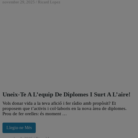
novembre 29, 2025
/
Ricard Lopez
Uneix-Te A L’equip De Diplomes I Surt A L’aire!
Vols donar vida a la teva afició i fer ràdio amb propòsit? Et
proposem que t’activis i col·laboris en la nova àrea de diplomes.
Prou de fer orelles: és moment …
Llegiu-ne Més