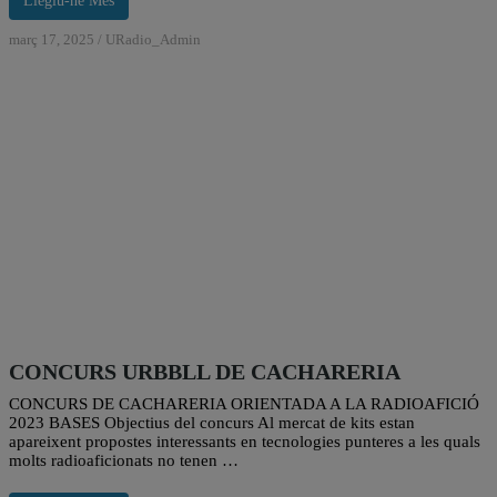
Llegiu-ne Més
març 17, 2025
/
URadio_Admin
CONCURS URBBLL DE CACHARERIA
CONCURS DE CACHARERIA ORIENTADA A LA RADIOAFICIÓ
2023 BASES Objectius del concurs Al mercat de kits estan
apareixent propostes interessants en tecnologies punteres a les quals
molts radioaficionats no tenen …