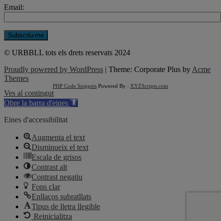
Email:
© URBBLL tots els drets reservats 2024
Proudly powered by WordPress
|
Theme: Corporate Plus by
Acme
Themes
PHP Code Snippets
Powered By :
XYZScripts.com
Ves al contingut
Obre la barra d'eines
Eines d'accessibilitat
Augmenta el text
Disminueix el text
Escala de grisos
Contrast alt
Contrast negatiu
Fons clar
Enllaços subratllats
Tipus de lletra llegible
Reinicialitza