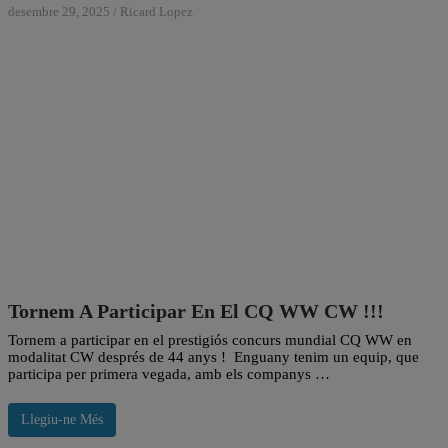
desembre 29, 2025
/
Ricard Lopez
Tornem A Participar En El CQ WW CW !!!
Tornem a participar en el prestigiós concurs mundial CQ WW en
modalitat CW després de 44 anys ! Enguany tenim un equip, que
participa per primera vegada, amb els companys …
Llegiu-ne Més