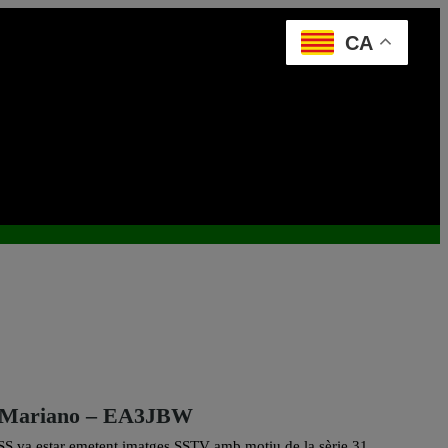
CA
r Mariano – EA3JBW
 ISS va estar emetent imatges SSTV amb motiu de la sèrie 31,