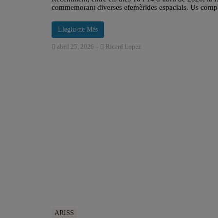
commemorant diverses efemèrides espacials. Us comp
Llegiu-ne Més
abril 25, 2026
–
Ricard Lopez
ARISS