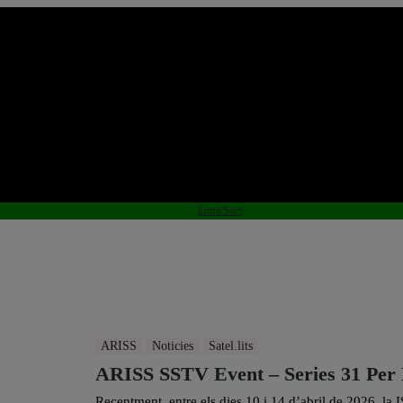
Entra/Soci
ARISS
Noticies
Satel.lits
ARISS SSTV Event – Series 31 Pe
Recentment, entre els dies 10 i 14 d’abril de 2026, la