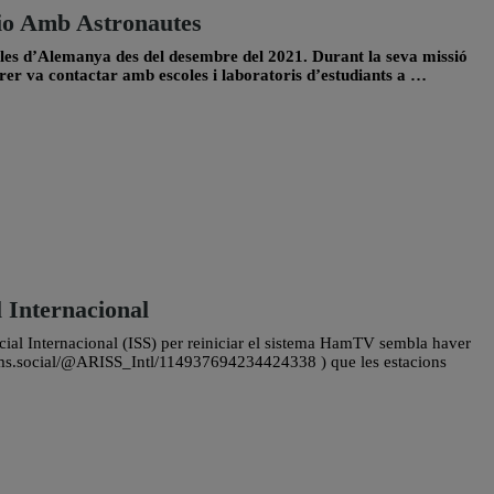
io Amb Astronautes
coles d’Alemanya des del desembre del 2021. Durant la seva missió
r va contactar amb escoles i laboratoris d’estudiants a …
 Internacional
acial Internacional (ISS) per reiniciar el sistema HamTV sembla haver
ams.social/@ARISS_Intl/114937694234424338 ) que les estacions