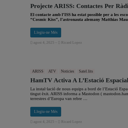
Projecte ARISS: Contactes Per Ràd
El contacte amb l’ISS ha estat possible per a les es
“Cosmic Kiss”, l’astronauta alemany Matthias Maure
Llegiu-ne Més
agost 4, 2025
–
Ricard Lopez
ARISS
ATV
Noticies
Satel.lits
HamTV Activa A L’Estació Espacial
La instal·lació de nous equips a bord de l’Estació Esp
tingut èxit. ARISS informa a Mastodon ( mastodon.h
terrestres d’Europa van rebre …
Llegiu-ne Més
agost 4, 2025
–
Ricard Lopez