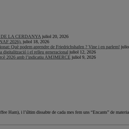
TS DE LA CERDANYA
juliol 20, 2026
CNAF 2026).
juliol 18, 2026
nat: Què podem aprendre de Friedrichshafen ? Vine i en parlem!
juli
igitalització i el relleu generacional
juliol 12, 2026
Mercè 2026 amb l’indicatiu AM3MERCE
juliol 9, 2026
Coffee Ham), i l’últim dissabte de cada mes fem uns “Encants” de materia