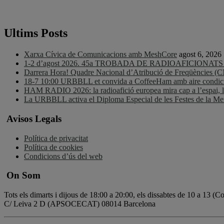
Ultims Posts
Xarxa Cívica de Comunicacions amb MeshCore
agost 6, 2026
1-2 d’agost 2026. 45a TROBADA DE RADIOAFICIONA
Darrera Hora! Quadre Nacional d’Atribució de Freqüències (
18-7 10:00 URBBLL et convida a CoffeeHam amb aire condicio
HAM RADIO 2026: la radioafició europea mira cap a l’espai, la d
La URBBLL activa el Diploma Especial de les Festes de la 
Avisos Legals
Política de privacitat
Política de cookies
Condicions d’ús del web
On Som
Tots els dimarts i dijous de 18:00 a 20:00, els dissabtes de 10 a 13 (
C/ Leiva 2 D (APSOCECAT) 08014 Barcelona