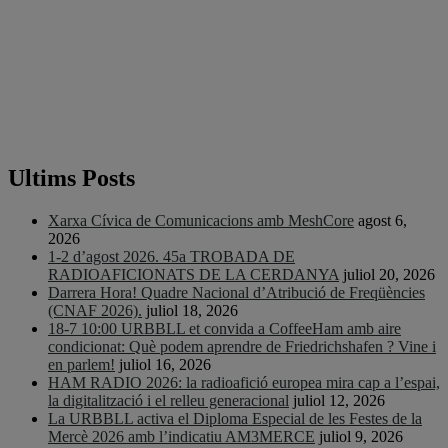
Ultims Posts
Xarxa Cívica de Comunicacions amb MeshCore
agost 6,
2026
1-2 d’agost 2026. 45a TROBADA DE
RADIOAFICIONATS DE LA CERDANYA
juliol 20, 2026
Darrera Hora! Quadre Nacional d’Atribució de Freqüències
(CNAF 2026).
juliol 18, 2026
18-7 10:00 URBBLL et convida a CoffeeHam amb aire
condicionat: Què podem aprendre de Friedrichshafen ? Vine i
en parlem!
juliol 16, 2026
HAM RADIO 2026: la radioafició europea mira cap a l’espai,
la digitalització i el relleu generacional
juliol 12, 2026
La URBBLL activa el Diploma Especial de les Festes de la
Mercè 2026 amb l’indicatiu AM3MERCE
juliol 9, 2026