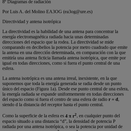
8º Diagramas de radiación
Por Luis A. del Molino EA3OG (ea3og@ure.es)
Directividad y antena isotrópica
La directividad es la habilidad de una antena para concentrar la
energía electromagnética radiada hacia unas determinadas
direcciones del espacio que la rodea. La directividad se mide
comparando en decibelios la potencia por metro cuadrado que emite
la antena en una dirección determinada, en comparación con la que
emitiría una antena ficticia llamada antena isotrópica, que emite por
igual en todas direcciones, como si fuera el punto central de una
esfera.
La antena isotrópica es una antena irreal, inexistente, en la que
suponemos que toda la energía generada se radia desde un punto
único del espacio (Figura 1a). Desde ese punto central de una esfera,
la energía radiada se expande uniformemente en todas direcciones
del espacio como si fuera el centro de una esfera de radio
r = d
,
siendo d la distancia del receptor hasta el punto central.
2
Como la superficie de la esfera es
4 π r
, en cualquier punto del
espacio situado a una distancia “d”, la densidad de potencia P
radiada por una antena isotrópica, o sea la potencia por unidad de