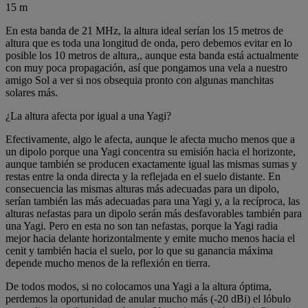
15 m
En esta banda de 21 MHz, la altura ideal serían los 15 metros de
altura que es toda una longitud de onda, pero debemos evitar en lo
posible los 10 metros de altura,, aunque esta banda está actualmente
con muy poca propagación, así que pongamos una vela a nuestro
amigo Sol a ver si nos obsequia pronto con algunas manchitas
solares más.
¿La altura afecta por igual a una Yagi?
Efectivamente, algo le afecta, aunque le afecta mucho menos que a
un dipolo porque una Yagi concentra su emisión hacia el horizonte,
aunque también se producen exactamente igual las mismas sumas y
restas entre la onda directa y la reflejada en el suelo distante. En
consecuencia las mismas alturas más adecuadas para un dipolo,
serían también las más adecuadas para una Yagi y, a la recíproca, las
alturas nefastas para un dipolo serán más desfavorables también para
una Yagi. Pero en esta no son tan nefastas, porque la Yagi radia
mejor hacia delante horizontalmente y emite mucho menos hacia el
cenit y también hacia el suelo, por lo que su ganancia máxima
depende mucho menos de la reflexión en tierra.
De todos modos, si no colocamos una Yagi a la altura óptima,
perdemos la oportunidad de anular mucho más (-20 dBi) el lóbulo