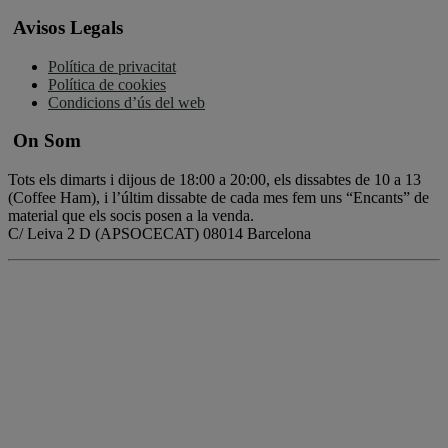
Avisos Legals
Política de privacitat
Política de cookies
Condicions d’ús del web
On Som
Tots els dimarts i dijous de 18:00 a 20:00, els dissabtes de 10 a 13
(Coffee Ham), i l’últim dissabte de cada mes fem uns “Encants” de
material que els socis posen a la venda.
C/ Leiva 2 D (APSOCECAT) 08014 Barcelona