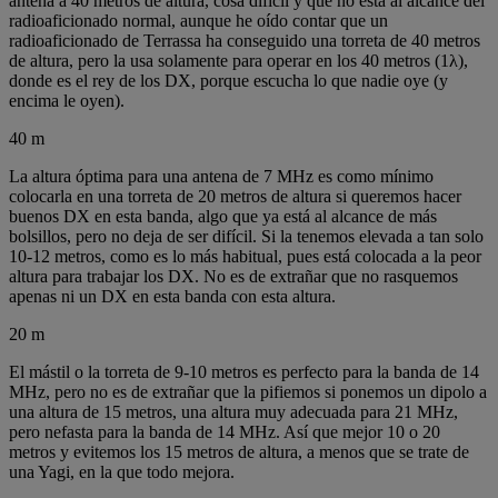
antena a 40 metros de altura, cosa difícil y que no está al alcance del
radioaficionado normal, aunque he oído contar que un
radioaficionado de Terrassa ha conseguido una torreta de 40 metros
de altura, pero la usa solamente para operar en los 40 metros (1λ),
donde es el rey de los DX, porque escucha lo que nadie oye (y
encima le oyen).
40 m
La altura óptima para una antena de 7 MHz es como mínimo
colocarla en una torreta de 20 metros de altura si queremos hacer
buenos DX en esta banda, algo que ya está al alcance de más
bolsillos, pero no deja de ser difícil. Si la tenemos elevada a tan solo
10-12 metros, como es lo más habitual, pues está colocada a la peor
altura para trabajar los DX. No es de extrañar que no rasquemos
apenas ni un DX en esta banda con esta altura.
20 m
El mástil o la torreta de 9-10 metros es perfecto para la banda de 14
MHz, pero no es de extrañar que la pifiemos si ponemos un dipolo a
una altura de 15 metros, una altura muy adecuada para 21 MHz,
pero nefasta para la banda de 14 MHz. Así que mejor 10 o 20
metros y evitemos los 15 metros de altura, a menos que se trate de
una Yagi, en la que todo mejora.