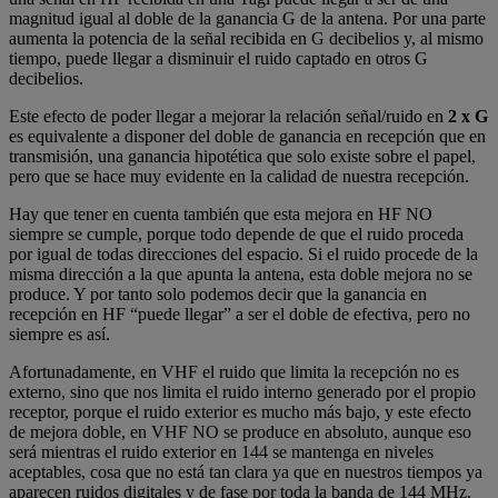
magnitud igual al doble de la ganancia G de la antena. Por una parte
aumenta la potencia de la señal recibida en G decibelios y, al mismo
tiempo, puede llegar a disminuir el ruido captado en otros G
decibelios.
Este efecto de poder llegar a mejorar la relación señal/ruido en
2 x G
es equivalente a disponer del doble de ganancia en recepción que en
transmisión, una ganancia hipotética que solo existe sobre el papel,
pero que se hace muy evidente en la calidad de nuestra recepción.
Hay que tener en cuenta también que esta mejora en HF NO
siempre se cumple, porque todo depende de que el ruido proceda
por igual de todas direcciones del espacio. Si el ruido procede de la
misma dirección a la que apunta la antena, esta doble mejora no se
produce. Y por tanto solo podemos decir que la ganancia en
recepción en HF “puede llegar” a ser el doble de efectiva, pero no
siempre es así.
Afortunadamente, en VHF el ruido que limita la recepción no es
externo, sino que nos limita el ruido interno generado por el propio
receptor, porque el ruido exterior es mucho más bajo, y este efecto
de mejora doble, en VHF NO se produce en absoluto, aunque eso
será mientras el ruido exterior en 144 se mantenga en niveles
aceptables, cosa que no está tan clara ya que en nuestros tiempos ya
aparecen ruidos digitales y de fase por toda la banda de 144 MHz.