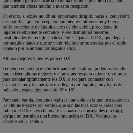
transmisión para alcanzar la máxima distancia posible (DX), sino
que también afecta mucho a nuestra recepción.
En efecto, si existe un lóbulo importante dirigido hacia el cenit (90º),
eso significa que en recepción también recibiremos muy bien el
ruido procedente de ángulos altos de elevación, procedente de
lugares relativamente cercanos, y eso disminuirá nuestras
posibilidades de recibir señales débiles lejanas de DX, que llegan
por ángulos bajos y que se verán fácilmente superadas por el ruido
captado por la antena por ángulos altos.
Alturas mejores y peores para el DX
Teniendo en cuenta el condicionante de la altura, podemos concluir
que existen alturas mejores y alturas peores para colocar un dipolo
para trabajar óptimamente los DX, o sea para contactar con
estaciones muy lejanas que nos llegan por ángulos muy bajos de
radiación, especialmente entre 5º y 15º.
Para cada banda, podemos realizar una tabla en la que nos aparecen
las alturas mejores (en verde), que son las más aconsejables para
trabajar el DX en esa banda, y las más desaconsejables (en rojo),
porque no permiten una buena operación en DX. Veamos los
cálculos en la Tabla I.