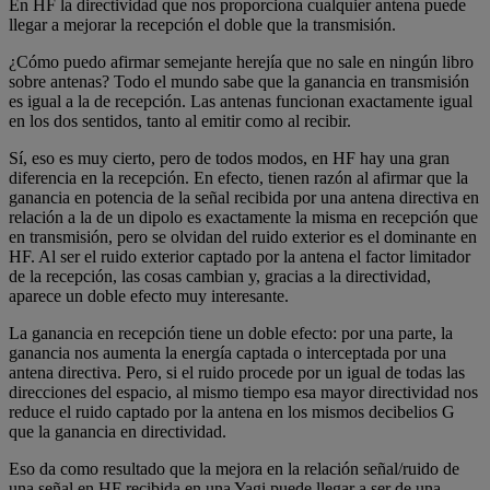
En HF la directividad que nos proporciona cualquier antena puede
llegar a mejorar la recepción el doble que la transmisión.
¿Cómo puedo afirmar semejante herejía que no sale en ningún libro
sobre antenas? Todo el mundo sabe que la ganancia en transmisión
es igual a la de recepción. Las antenas funcionan exactamente igual
en los dos sentidos, tanto al emitir como al recibir.
Sí, eso es muy cierto, pero de todos modos, en HF hay una gran
diferencia en la recepción. En efecto, tienen razón al afirmar que la
ganancia en potencia de la señal recibida por una antena directiva en
relación a la de un dipolo es exactamente la misma en recepción que
en transmisión, pero se olvidan del ruido exterior es el dominante en
HF. Al ser el ruido exterior captado por la antena el factor limitador
de la recepción, las cosas cambian y, gracias a la directividad,
aparece un doble efecto muy interesante.
La ganancia en recepción tiene un doble efecto: por una parte, la
ganancia nos aumenta la energía captada o interceptada por una
antena directiva. Pero, si el ruido procede por un igual de todas las
direcciones del espacio, al mismo tiempo esa mayor directividad nos
reduce el ruido captado por la antena en los mismos decibelios G
que la ganancia en directividad.
Eso da como resultado que la mejora en la relación señal/ruido de
una señal en HF recibida en una Yagi puede llegar a ser de una