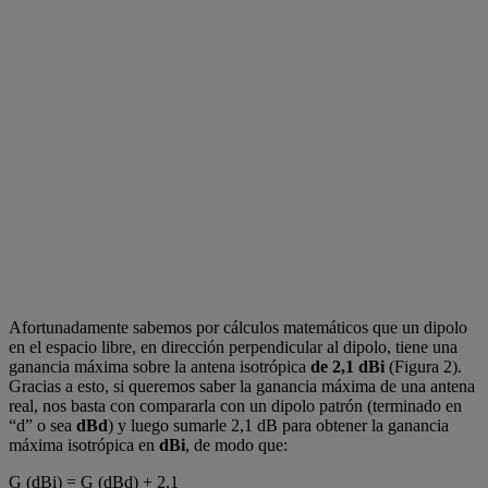
Afortunadamente sabemos por cálculos matemáticos que un dipolo
en el espacio libre, en dirección perpendicular al dipolo, tiene una
ganancia máxima sobre la antena isotrópica
de 2,1 dBi
(Figura 2).
Gracias a esto, si queremos saber la ganancia máxima de una antena
real, nos basta con compararla con un dipolo patrón (terminado en
“d” o sea
dBd
) y luego sumarle 2,1 dB para obtener la ganancia
máxima isotrópica en
dBi
, de modo que:
G (dBi) = G (dBd) + 2,1