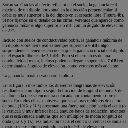
Sorpresa. Gracias al efecto reflector en el suelo, la ganancia real
máxima de un dipolo horizontal en la dirección perpendicular al
cable es muy superior a la del dipolo en el espacio libre (Figura 4b).
Si nos fijamos en el detalle de las cifras, veremos que aparece como
ganancia máxima algo superior a 6 dBi con un ángulo de elevación
de 27º.
Incluso con suelos de conductividad pobre, la ganancia máxima de
un dipolo sobre tierra real es siempre superior a
6 dBi
, algo
sorprendente si tenemos en cuenta que la ganancia oficial del dipolo
en el espacio libre es de 2,1 dBi. Pero si el terreno es de una
conductividad mejor, incluso podemos llegar a superar los
7 dBi
en
determinados ángulos de elevación, como veremos más adelante.
La ganancia máxima varía con la altura
En la figura 5 mostramos los diferentes diagramas de elevación
resultantes de un dipolo según la fracción de longitud de onda λ de
la altura a la que se encuentra colocada horizontalmente sobre el
suelo. En todos ellos se observa que las alturas múltiplos de cuarto
de onda (1/4 λ y ¾ λ) presentan una fuerte radiación hacia el cenit (o
la vertical) y muy inferior hacia ángulos bajos de radiación, mientras
que si está situada a alturas que son múltiplos de media longitud de
onda (1/2 λ y 1λ), esa radiación hacia el cenit o la vertical se anula al
máximo y ese lóbulo centrado hacia los 90º de elevación