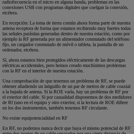
radiofrecuencia en el micro en alguna banda, problemas en las
conexiones USB con programas digitales que cuelgan la conexión,
etcétera.
En recepción: La toma de tierra común ahora forma parte de nuestra
antena receptora de forma que estamos recibiendo muy fuertes todas
las señales parásitas generadas dentro de nuestra estación, como por
ejemplo la RF generada por un alimentador conmutado del teléfono
fijo, un cargador conmutado de móvil o tableta, la pantalla de un
ordenador, etcétera.
Sí, ahora estamos bien protegidos eléctricamente de las descargas
eléctricas accidentales, pero hemos creado muchísimos problemas
con la RF en el interior de nuestra estación.
Una comprobación de que tenemos un problema de RF, se puede
obtener añadiendo un latiguillo de un par de metros de cable coaxial
a la bajada de antena. Si la ROE varía, hay un problema de RF por
el exterior del cable. Si por casualidad disponemos de dos medidores
de Rf (uno en el equipo y otro exterior, si la lectura de ROE difiere
en los dos instrumentos, también tenemos RF circulante.
No existe equipotencialidad en RF
En RF, no podemos nunca decir que haya el mismo potencial de RF
entre dos puntos de un cable separados por una cierta distancia de