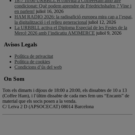
18-7 10:00 URBBLL et convida a CoffeeHam amb aire
condicionat: Què podem aprendre de Friedrichshafen ? Vine i
en parlem!
juliol 16, 2026
HAM RADIO 2026: la radioafició europea mira cap a l’espai,
la digitalització i el relleu generacional
juliol 12, 2026
La URBBLL activa el Diploma Especial de les Festes de la
Mercè 2026 amb l’indicatiu AM3MERCE
juliol 9, 2026
Avisos Legals
Política de privacitat
Política de cookies
Condicions d’ús del web
On Som
Tots els dimarts i dijous de 18:00 a 20:00, els dissabtes de 10 a 13
(Coffee Ham), i l’últim dissabte de cada mes fem uns “Encants” de
material que els socis posen a la venda.
C/ Leiva 2 D (APSOCECAT) 08014 Barcelona