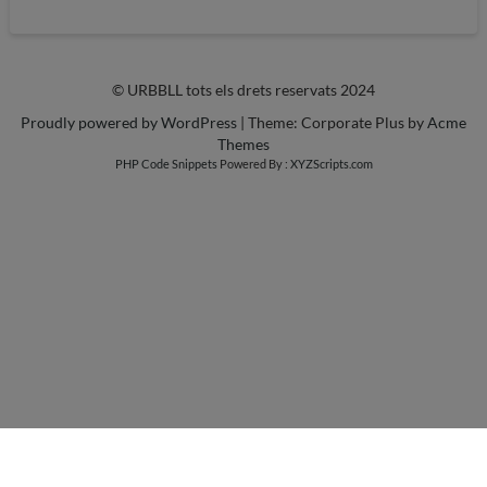
© URBBLL tots els drets reservats 2024
Proudly powered by WordPress
|
Theme: Corporate Plus by
Acme
Themes
PHP Code Snippets
Powered By :
XYZScripts.com