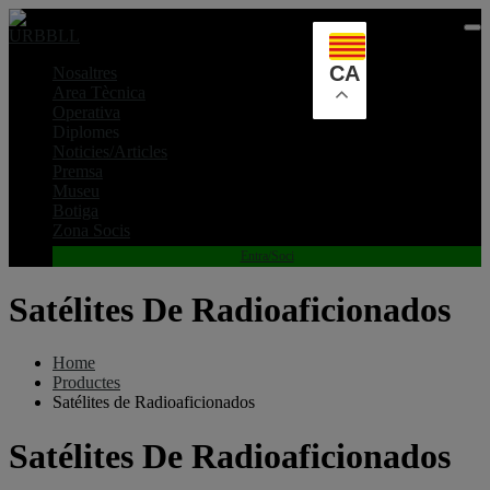
Skip
to
content
CA
Nosaltres
Area Tècnica
Operativa
Diplomes
Noticies/Articles
Premsa
Museu
Botiga
Zona Socis
Entra/Soci
Satélites De Radioaficionados
Home
Productes
Satélites de Radioaficionados
Satélites De Radioaficionados