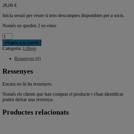
28,00
€
Inicia sessió per veure si tens descomptes disponibles per a socis.
Només en queden 2 en estoc
quantitat
de
Afegeix a la cistella
Satélites
Categoria:
Llibres
de
Radioaficionados
Ressenyes (0)
Ressenyes
Encara no hi ha ressenyes.
Només els clients que han comprat el producte i s'han identificat
poden deixar una ressenya.
Productes relacionats