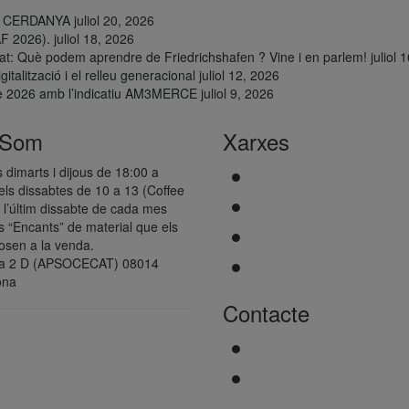
LA CERDANYA
juliol 20, 2026
AF 2026).
juliol 18, 2026
t: Què podem aprendre de Friedrichshafen ? Vine i en parlem!
juliol 
talització i el relleu generacional
juliol 12, 2026
cè 2026 amb l’indicatiu AM3MERCE
juliol 9, 2026
 Som
Xarxes
s dimarts i dijous de 18:00 a
els dissabtes de 10 a 13 (Coffee
 l’últim dissabte de cada mes
 “Encants” de material que els
osen a la venda.
va 2 D (APSOCECAT) 08014
ona
Contacte