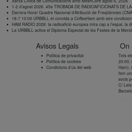
Xarxa Cívica de Comunicacions amb MeshCore
agost 6, 2026
1-2 d’agost 2026. 45a TROBADA DE RADIOAFICIONATS DE 
Darrera Hora! Quadre Nacional d’Atribució de Freqüències (CN
18-7 10:00 URBBLL et convida a CoffeeHam amb aire condiciona
HAM RADIO 2026: la radioafició europea mira cap a l’espai, la digi
La URBBLL activa el Diploma Especial de les Festes de la Mer
Avisos Legals
On
Política de privacitat
Tots el
Política de cookies
20:00, 
Condicions d’ús del web
Ham), i
fem uns
socis p
C/ Lei
Barcel