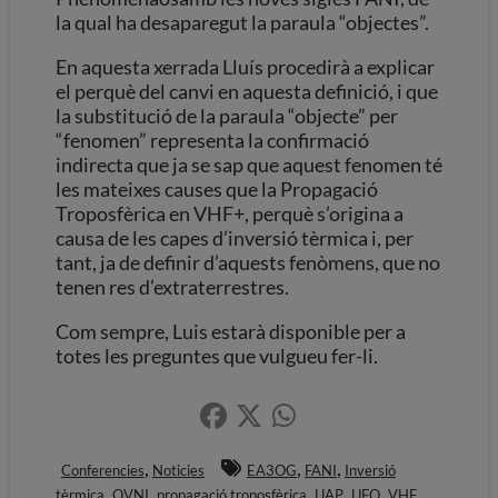
la qual ha desaparegut la paraula “objectes”.
En aquesta xerrada Lluís procedirà a explicar
el perquè del canvi en aquesta definició, i que
la substitució de la paraula “objecte” per
“fenomen” representa la confirmació
indirecta que ja se sap que aquest fenomen té
les mateixes causes que la Propagació
Troposfèrica en VHF+, perquè s’origina a
causa de les capes d’inversió tèrmica i, per
tant, ja de definir d’aquests fenòmens, que no
tenen res d’extraterrestres.
Com sempre, Luis estarà disponible per a
totes les preguntes que vulgueu fer-li.
,
,
,
Conferencies
Noticies
EA3OG
FANI
Inversió
,
,
,
,
,
tèrmica
OVNI
propagació troposfèrica
UAP
UFO
VHF