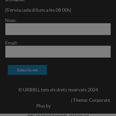
(S'envia cada dilluns a les 08:00h)
Nom:
Email:
© URBBLL tots els drets reservats 2024
Proudly powered by WordPress
|
Theme: Corporate
Plus by
Acme Themes
PHP Code Snippets
Powered By :
XYZScripts.com