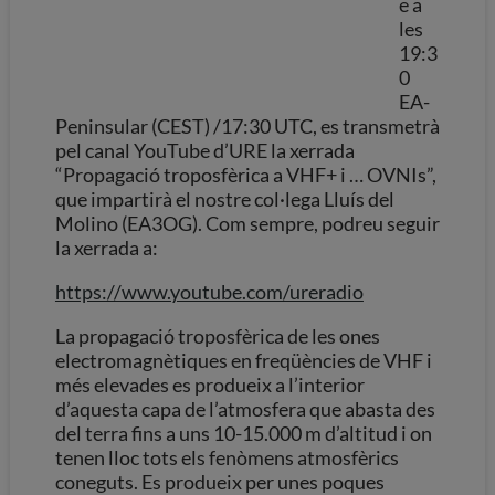
e a
les
19:3
0
EA-
Peninsular (CEST) /17:30 UTC, es transmetrà
pel canal YouTube d’URE la xerrada
“Propagació troposfèrica a VHF+ i … OVNIs”,
que impartirà el nostre col·lega Lluís del
Molino (EA3OG). Com sempre, podreu seguir
la xerrada a:
https://www.youtube.com/ureradio
La propagació troposfèrica de les ones
electromagnètiques en freqüències de VHF i
més elevades es produeix a l’interior
d’aquesta capa de l’atmosfera que abasta des
del terra fins a uns 10-15.000 m d’altitud i on
tenen lloc tots els fenòmens atmosfèrics
coneguts. Es produeix per unes poques