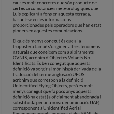
causes molt concretes que són producte de
certes circumstàncies meteorològiques que
Luis explicarà a fons en aquesta xerrada,
basant-se en les informacions
proporcionades pels operadors que han estat
pioners en aquestes comunicacions.
El que és menys conegut és que a la
troposfera també s’originen altres fenòmens
naturals que coneixem com a albiraments
OVNIS, acrònim d’Objectes Volants No
Identificats.És ben conegut que aquesta
definició va sorgir al món hispà derivada de la
traducció del terme anglosaxó UFOS,
acrònim que correspon a la definició
Unidentified Flying Objects, però és molt
menys conegut que fa pocs anys aquesta
definició ha estat ja oficialment abandonada i
substituïda per una nova denominació: UAP,
corresponent a Unidentified Aerial
Phenomenaosamb les noves sigles FANI, de