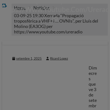
(EA3OG) Per
Home
Noticies
Https://www.youtube.com/urerad
03-09-25 19:30 Xerrada “Propagació
Io
troposfèrica a VHF+ i … OVNIs”, per Lluís del
Molino (EA3OG) per
https://www.youtube.com/ureradio
setembre 1, 2025
Ricard Lopez
Dim
ecre
s
que
ve 3
de
sete
mbr