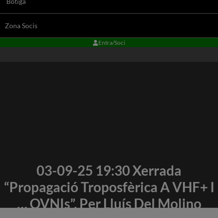
Botiga
Zona Socis
Entra/Soci
03-09-25 19:30 Xerrada
“Propagació Troposfèrica A VHF+ I
… OVNIs”, Per Lluís Del Molino