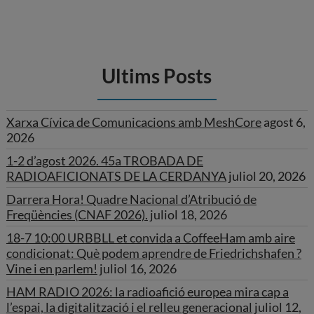
Ultims Posts
Xarxa Cívica de Comunicacions amb MeshCore
agost 6,
2026
1-2 d’agost 2026. 45a TROBADA DE
RADIOAFICIONATS DE LA CERDANYA
juliol 20, 2026
Darrera Hora! Quadre Nacional d’Atribució de
Freqüències (CNAF 2026).
juliol 18, 2026
18-7 10:00 URBBLL et convida a CoffeeHam amb aire
condicionat: Què podem aprendre de Friedrichshafen ?
Vine i en parlem!
juliol 16, 2026
HAM RADIO 2026: la radioafició europea mira cap a
l’espai, la digitalització i el relleu generacional
juliol 12,