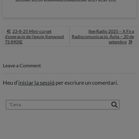
Navegació
23-8-25 Mini-curset
IberRadio 2025 – X Fira
d'entrades
d’operació de l’equip Kenwood
Radiocomunicació. Ávila – 20 de
TS 890SE
setembre
Leave a Comment
Heu d'
iniciar la sessió
per escriure un comentari.