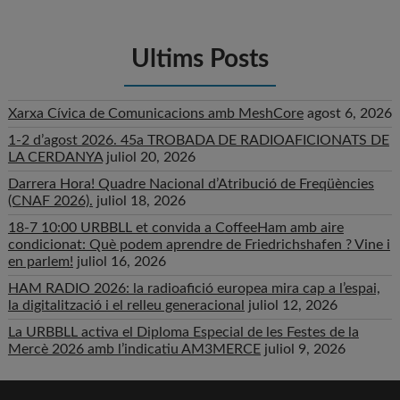
Ultims Posts
Xarxa Cívica de Comunicacions amb MeshCore
agost 6, 2026
1-2 d’agost 2026. 45a TROBADA DE RADIOAFICIONATS DE
LA CERDANYA
juliol 20, 2026
Darrera Hora! Quadre Nacional d’Atribució de Freqüències
(CNAF 2026).
juliol 18, 2026
18-7 10:00 URBBLL et convida a CoffeeHam amb aire
condicionat: Què podem aprendre de Friedrichshafen ? Vine i
en parlem!
juliol 16, 2026
HAM RADIO 2026: la radioafició europea mira cap a l’espai,
la digitalització i el relleu generacional
juliol 12, 2026
La URBBLL activa el Diploma Especial de les Festes de la
Mercè 2026 amb l’indicatiu AM3MERCE
juliol 9, 2026