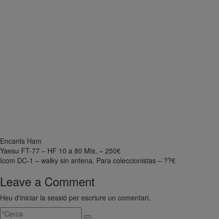
Encants Ham
Navegació
Yaesu FT-77 – HF 10 a 80 Mts. – 250€
Icom DC-1 – walky sin antena. Para coleccionistas – ??€
d'entrades
Leave a Comment
Heu d'
iniciar la sessió
per escriure un comentari.