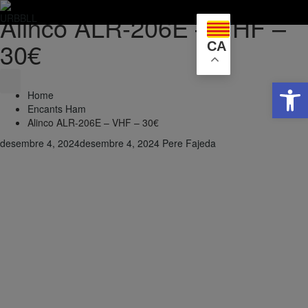
Alinco ALR-206E – VHF –
Skip
to
30€
CA
content
Obre la 
Home
Encants Ham
Alinco ALR-206E – VHF – 30€
desembre 4, 2024
desembre 4, 2024
Pere Fajeda