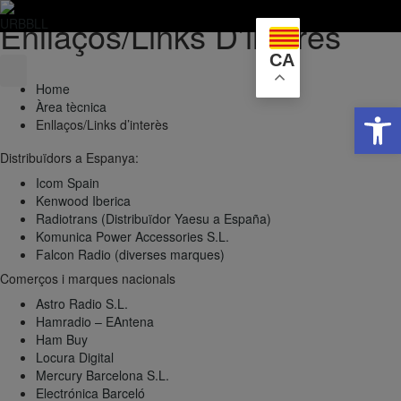
Enllaços/Links D’interès
Skip
to
CA
content
Home
Obre la 
Àrea tècnica
Enllaços/Links d’interès
Distribuïdors a Espanya:
Icom Spain
Kenwood Iberica
Radiotrans (Distribuïdor Yaesu a España)
Komunica Power Accessories S.L.
Falcon Radio (diverses marques)
Comerços i marques nacionals
Astro Radio S.L.
Hamradio – EAntena
Ham Buy
Locura Digital
Mercury Barcelona S.L.
Electrónica Barceló