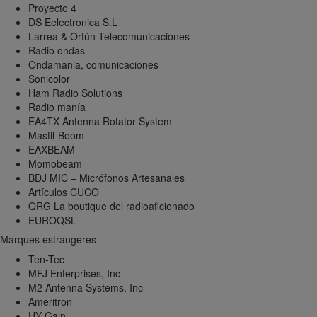
Proyecto 4
DS Eelectronica S.L
Larrea & Ortún Telecomunicaciones
Radio ondas
Ondamania, comunicaciones
Sonicolor
Ham Radio Solutions
Radio manía
EA4TX Antenna Rotator System
Mastil-Boom
EAXBEAM
Momobeam
BDJ MIC – Micrófonos Artesanales
Artículos CUCO
QRG La boutique del radioaficionado
EUROQSL
Marques estrangeres
Ten-Tec
MFJ Enterprises, Inc
M2 Antenna Systems, Inc
Ameritron
HY-Gain