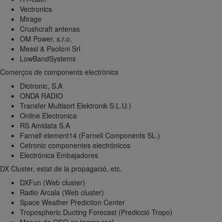
Vectronics
Mirage
Crushcraft antenas
OM Power, s.r.o.
Messi & Paoloni Srl
LowBandSystems
Comerços de components electrònics
Diotronic, S.A
ONDA RADIO
Transfer Multisort Elektronik S.L.U.)
Online Electronica
RS Amidata S.A
Farnell element14 (Farnell Components SL.)
Cetronic componentes electrónicos
Electrónica Embajadores
DX Cluster, estat de la propagació, etc.
DXFun (Web cluster)
Radio Arcala (Web cluster)
Space Weather Prediction Center
Tropospheric Ducting Forecast (Predicció Tropo)