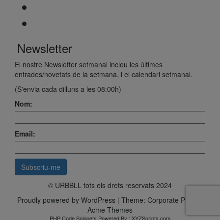
Newsletter
El nostre Newsletter setmanal inclou les últimes
entrades/novetats de la setmana, i el calendari setmanal.
(S'envia cada dilluns a les 08:00h)
Nom:
Email:
© URBBLL tots els drets reservats 2024
Proudly powered by WordPress
|
Theme: Corporate Plus by
Acme Themes
PHP Code Snippets
Powered By :
XYZScripts.com