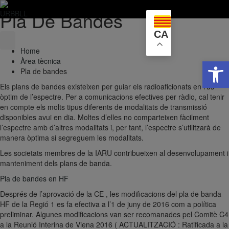
Pla De Bandes
Skip
to
CA
content
Home
Obre la 
Àrea tècnica
Pla de bandes
Els plans de bandes existeixen per guiar els radioaficionats en l’ús
òptim de l’espectre. Per a comunicacions efectives per ràdio, cal tenir
en compte els molts tipus diferents de modalitats de transmissió
disponibles avui en dia. Moltes d’elles no comparteixen fàcilment
l’espectre amb d’altres modalitats i, per tant, l’espectre s’utilitzarà de
manera òptima si segreguem les modalitats.
Les societats membres de la IARU contribueixen al desenvolupament i
manteniment dels plans de banda.
Pla de bandes en HF
Després de l’aprovació de la CE , les modificacions del pla de banda
HF de la Regió 1 es fa efectiva a l’1 de juny de 2016 com a política
preliminar. Algunes modificacions van ser recomanades pel Comitè C4
a la Reunió Interina de Viena 2016 ( ACTUALITZACIÓ : Ratificada a la