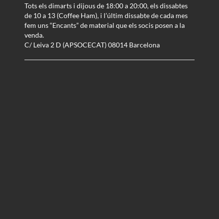
Tots els dimarts i dijous de 18:00 a 20:00, els dissabtes
de 10 a 13 (Coffee Ham), i l’últim dissabte de cada mes
fem uns “Encants” de material que els socis posen a la
venda.
C/ Leiva 2 D (APSOCECAT) 08014 Barcelona