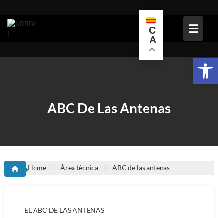
Skip
to
content
C
A
Obr
ABC De Las Antenas
Home
Àrea tècnica
ABC de las antenas
EL ABC DE LAS ANTENAS