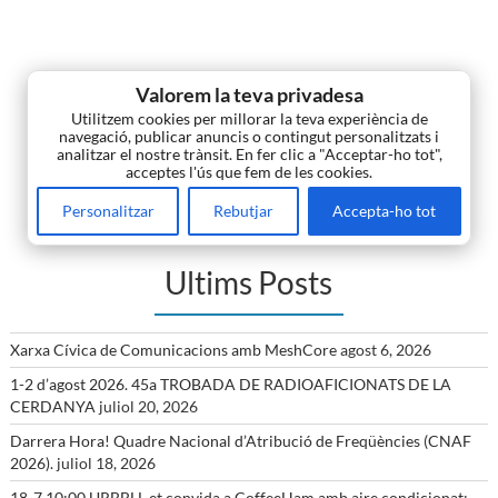
Valorem la teva privadesa
Utilitzem cookies per millorar la teva experiència de
navegació, publicar anuncis o contingut personalitzats i
analitzar el nostre trànsit. En fer clic a "Acceptar-ho tot",
acceptes l'ús que fem de les cookies.
Personalitzar
Rebutjar
Accepta-ho tot
Ultims Posts
Xarxa Cívica de Comunicacions amb MeshCore
agost 6, 2026
1-2 d’agost 2026. 45a TROBADA DE RADIOAFICIONATS DE LA
CERDANYA
juliol 20, 2026
Darrera Hora! Quadre Nacional d’Atribució de Freqüències (CNAF
2026).
juliol 18, 2026
18-7 10:00 URBBLL et convida a CoffeeHam amb aire condicionat: