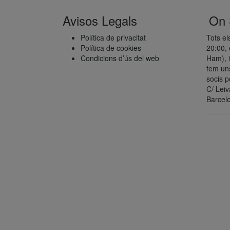
Avisos Legals
On
Política de privacitat
Tots el
Política de cookies
20:00, 
Condicions d’ús del web
Ham), i
fem uns
socis p
C/ Lei
Barcel