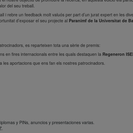
lor del seu treball.
ball i rebre un feedback molt valuós per part d’un jurat expert en les di
portunitat d’exposar el seu projecte al
Paranimf de la Universitat de B
 patrocinadors, es reparteixen tota una sèrie de premis:
ions en fires internacionals entre les quals destaquen la
Regeneron ISE
a les aportacions que ens fan els nostres patrocinadors.
lomas y PINs, anuncios y presentaciones varias.
Z.