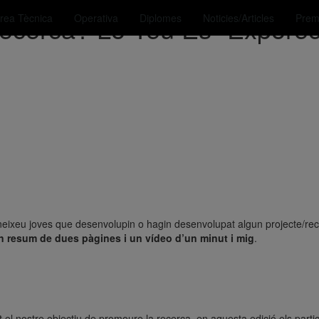
Recerca? Lo Teu És “Exporec
rea Tècnica
Operativa
Diplomes
Noticies/Articles
Prem
oneixeu joves que desenvolupin o hagin desenvolupat algun projecte/rec
n resum de dues pàgines i un vídeo d’un minut i mig
.
t el nostre objectiu de promoure la recerca, en aquesta edició els parti