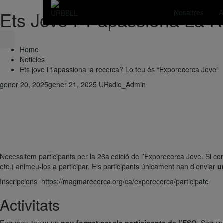
Ets Jove I T’apassiona La 
Nosaltres
A
Skip
to
content
Home
Noticies
Ets jove i t’apassiona la recerca? Lo teu és “Exporecerca Jove”
gener 20, 2025
gener 21, 2025
URadio_Admin
Necessitem participants per la 26a edició de l’Exporecerca Jove. Si c
etc.) animeu-los a participar. Els participants únicament han d’enviar
u
Inscripcions
https://magmarecerca.org/ca/exporecerca/participate
Activitats
Enguany, tenim un
nou format per als participants de l’ESO
. Seguin