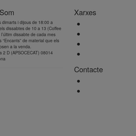
 Som
Xarxes
s dimarts i dijous de 18:00 a
els dissabtes de 10 a 13 (Coffee
 l’últim dissabte de cada mes
 “Encants” de material que els
osen a la venda.
va 2 D (APSOCECAT) 08014
ona
Contacte