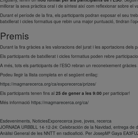
millorar la seva pràctica oral i de síntesi així com reflexionar sobre el va
Durant el període de la fira, els participants podran exposar el seu tre
batxillerat i cicles formatius que rebin una major puntuació, tindran l’o
Premis
Durant la fira gràcies a les valoracions del jurat i les aportacions dels
Els participants de batxillerat i cicles formatius poden rebre participac
A més, tots els participants de l’ESO rebran un reconeixement gràcies 
Podeu llegir la llista completa en el següent enllaç:
https://magmarecerca.org/ca/exporecerca/prizes/
Els participants tenen fins al
25 de gener a les 9:00
per participar!
Més informació
https://magmarecerca.org/ca/
Esdeveniments
,
Noticies
Exporecerca jove
,
joves
,
recerca
Navegació
JORNADA URBBLL 14-12-24: Celebración de la Navidad, entrega de dip
Anàlisi General de les NNTT en radioafició. Per JosepMª Gaya EA3FU