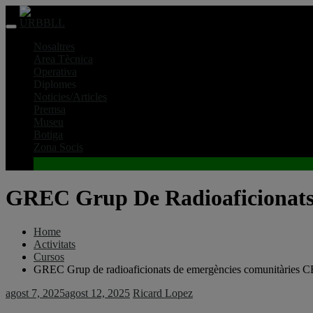
Skip
to
content
Nosaltres
Area Tècnica
Operativa
Diplomes
Noticies/Articles
Premsa
Museu
Botiga
Zona Socis
GREC Grup De Radioaficionat
Home
Activitats
Cursos
GREC Grup de radioaficionats de emergències comunitàrie
agost 7, 2025
agost 12, 2025
Ricard Lopez