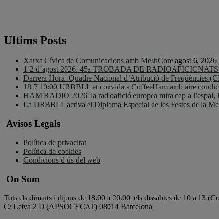
Ultims Posts
Xarxa Cívica de Comunicacions amb MeshCore
agost 6, 2026
1-2 d’agost 2026. 45a TROBADA DE RADIOAFICIONA
Darrera Hora! Quadre Nacional d’Atribució de Freqüències (
18-7 10:00 URBBLL et convida a CoffeeHam amb aire condicio
HAM RADIO 2026: la radioafició europea mira cap a l’espai, la d
La URBBLL activa el Diploma Especial de les Festes de la 
Avisos Legals
Política de privacitat
Política de cookies
Condicions d’ús del web
On Som
Tots els dimarts i dijous de 18:00 a 20:00, els dissabtes de 10 a 13 (
C/ Leiva 2 D (APSOCECAT) 08014 Barcelona