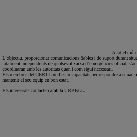
A tot el món
L’objectiu, proporcionar comunicacions fiables i de suport durant situa
totalment independents de qualsevol xarxa d’emergències oficial, s’act
coordinaran amb les autoritats quan i com sigui necessari.
Els membres del CERT han d’estar capacitats per respondre a situacion
mantenir el seu equip en bon estat.
Els interessats contacteu amb la URBBLL.