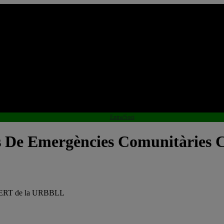
Entra/Soci
s De Emergències Comunitàrie
s CERT de la URBBLL