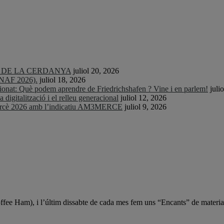
TS DE LA CERDANYA
juliol 20, 2026
CNAF 2026).
juliol 18, 2026
nat: Què podem aprendre de Friedrichshafen ? Vine i en parlem!
juli
igitalització i el relleu generacional
juliol 12, 2026
Mercè 2026 amb l’indicatiu AM3MERCE
juliol 9, 2026
Coffee Ham), i l’últim dissabte de cada mes fem uns “Encants” de materia