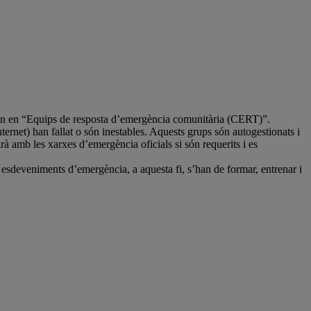
ixen en “Equips de resposta d’emergència comunitària (CERT)”.
ternet) han fallat o són inestables. Aquests grups són autogestionats i
à amb les xarxes d’emergència oficials si són requerits i es
esdeveniments d’emergència, a aquesta fi, s’han de formar, entrenar i