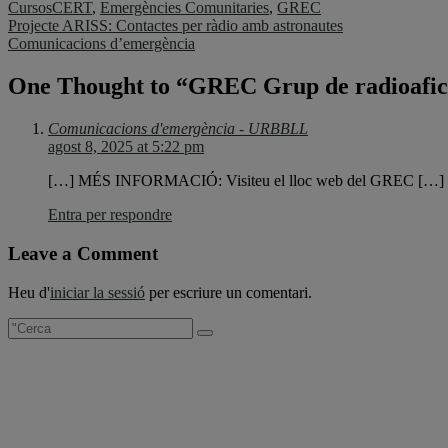
Cursos
CERT
,
Emergències Comunitaries
,
GREC
Navegació
Projecte ARISS: Contactes per ràdio amb astronautes
Comunicacions d’emergència
d'entrades
One Thought to “GREC Grup de radioafic
Comunicacions d'emergència - URBBLL
agost 8, 2025 at 5:22 pm
[…] MÉS INFORMACIÓ: Visiteu el lloc web del GREC […]
Entra per respondre
Leave a Comment
Heu d'
iniciar la sessió
per escriure un comentari.