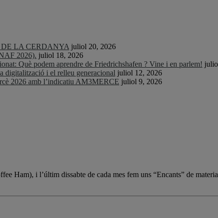
TS DE LA CERDANYA
juliol 20, 2026
CNAF 2026).
juliol 18, 2026
nat: Què podem aprendre de Friedrichshafen ? Vine i en parlem!
juli
igitalització i el relleu generacional
juliol 12, 2026
Mercè 2026 amb l’indicatiu AM3MERCE
juliol 9, 2026
Coffee Ham), i l’últim dissabte de cada mes fem uns “Encants” de materia