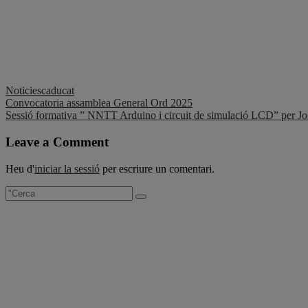
Noticies
caducat
Navegació
Convocatoria assamblea General Ord 2025
Sessió formativa ” NNTT Arduino i circuit de simulació LCD” per
d'entrades
Leave a Comment
Heu d'
iniciar la sessió
per escriure un comentari.