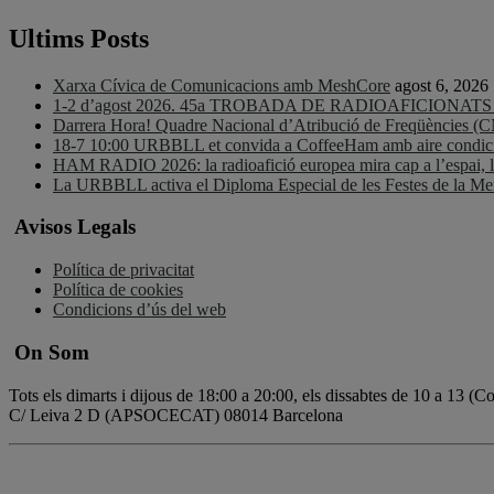
Ultims Posts
Xarxa Cívica de Comunicacions amb MeshCore
agost 6, 2026
1-2 d’agost 2026. 45a TROBADA DE RADIOAFICIONA
Darrera Hora! Quadre Nacional d’Atribució de Freqüències (
18-7 10:00 URBBLL et convida a CoffeeHam amb aire condicio
HAM RADIO 2026: la radioafició europea mira cap a l’espai, la d
La URBBLL activa el Diploma Especial de les Festes de la 
Avisos Legals
Política de privacitat
Política de cookies
Condicions d’ús del web
On Som
Tots els dimarts i dijous de 18:00 a 20:00, els dissabtes de 10 a 13 (
C/ Leiva 2 D (APSOCECAT) 08014 Barcelona