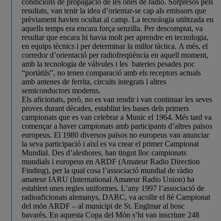
condicions de propagació de les ones de ràdio. Sorpresos pels
resultats, van tenir la idea d’orientar-se cap als emissors que
prèviament havien ocultat al camp. La tecnologia utilitzada en
aquells temps era encara força senzilla. Per descomptat, va
resultar que encara hi havia molt per aprendre en tecnologia,
en equips tècnics i per determinar la millor tàctica. A més, el
corredor d’orientació per radiofreqüència en aquell moment,
amb la tecnologia de vàlvules i les bateries pesades poc
“portàtils”, no tenen comparació amb els receptors actuals
amb antenes de ferrita, circuits integrats i altres
semiconductors moderns.
Els aficionats, però, no es van rendir i van continuar les seves
proves durant dècades, establint les bases dels primers
campionats que es van celebrar a Munic el 1964. Més tard va
començar a haver campionats amb participants d’altres països
europeus. El 1980 diversos països no europeus van anunciar
la seva participació i així es va crear el primer Campionat
Mundial. Des d’aleshores, han tingut lloc campionats
mundials i europeus en ARDF (Amateur Radio Direction
Finding), per la qual cosa l’associació mundial de ràdio
amateur IARU (International Amateur Radio Union) ha
establert unes regles uniformes. L’any 1997 l’associació de
radioaficionats alemanys, DARC, va acollir el 8è Campionat
del món ARDF – al municipi de St. Englmar al bosc
bavarès. En aquesta Copa del Món s’hi van inscriure 248