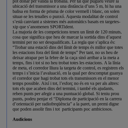
pot donar per vàlida la troballa. Per tal que pugueu veure la
ubicació del transmissor a una distància d’uns 5 m, hi ha una
balisa en forma de prisma de color vermell i blanc, on solen
situar-se les tenalles o punxó. Aquesta modalitat de control
s’està canviant a sistemes més automàtics basats en targetes-
xip que s’anomenen SPORTident.
La majoria de les competicions tenen un límit de 120 minuts,
cosa que significa que heu de marcar la sortida dins d’aquest
termini per no ser desqualificats. La regla que s’aplica és:
“Trobar una estació dins del límit de temps és millor que totes
les estacions fora del límit de temps” Per tant, no us heu de
deixar atrapar per la febre de la caça sinó arribar a la meta a
temps, fins i tot si no heu trobat totes les estacions. A la línia
de meta, el corredor lliura la targeta de control, es registren els
temps i s’inicia l’avaluació, en la qual per descomptat guanya
el corredor que hagi trobat tots els transmissors en el menor
temps possible. Així i tot, l’esforç no és en va per als altres:
tots els que acaben dins del termini, i també els ajudants,
reben punts per afegir a una puntuació global. Si teniu prou
punts, podeu penjar el “Diploma de participació en la carrera
d’orientació per radiofreqüència” a la paret, un premi digne
que poden assolir fins i tot participants poc ambiciosos.
Audicions