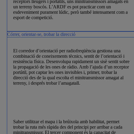
receptors lleugers i portàtils, uns minitransmissors amagats en
un terreny boscós. L’ARDF es pot practicar com un
esdeveniment purament lúdic, però també intensament com a
esport de competició.
Córrer, orientar-se, trobar la direcció
El corredor d’orientació per radiofreqüència gestiona una
combinació de coneixements tècnics, sentit de l’orientació i
resistència física. Desenvolupa rapidament un sisè sentit sobre
la propagació de les ones de ràdio. Amb l’ajuda d’un receptor
portàtil, pot captar les ones invisibles i, primer, trobar la
direcció des de la qual escolta el minitransmissor amagat al
terreny, i després trobar l’amagatall.
Saber utilitzar el mapa i la brúixola amb habilitat, permet
trobar la ruta més ràpida des del principi per arribar a cada
minitransmissor. El tercer component és la capacitat de