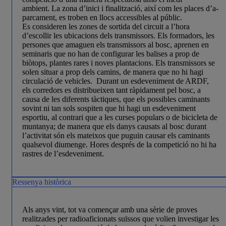
ambient. La zona d’inici i finalització, així com les places d’a­
par­ca­ment, es troben en llocs acces­sibles al públic.
Es consideren les zones de sortida del circuit a l’hora
d’escollir les ubicacions dels transmissors. Els formadors, les
persones que amaguen els transmissors al bosc, aprenen en
seminaris que no han de configurar les balises a prop de
biòtops, plantes rares i noves plantacions. Els transmissors se
solen situar a prop dels camins, de manera que no hi hagi
circulació de vehicles. Durant un esdeveniment de ARDF,
els corredors es distribueixen tant ràpidament pel bosc, a
causa de les diferents tàctiques, que els possibles caminants
sovint ni tan sols sospiten que hi hagi un esdeveniment
esportiu, al contrari que a les curses populars o de bicicleta de
muntanya; de manera que els danys causats al bosc durant
l’activitat són els mateixos que puguin causar els caminants
qualsevol diumenge. Hores després de la competició no hi ha
rastres de l’esdeveniment.
Ressenya històrica
Als anys vint, tot va començar amb una sèrie de proves
realitzades per radioaficionats suïssos que volien investigar les