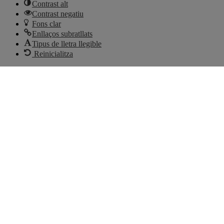
Contrast alt
Contrast negatiu
Fons clar
Enllaços subratllats
Tipus de lletra llegible
Reinicialitza