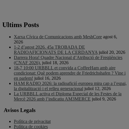
Ultims Posts
Xarxa Cívica de Comunicacions amb MeshCore
agost 6,
2026
1-2 d’agost 2026. 45a TROBADA DE
RADIOAFICIONATS DE LA CERDANYA
juliol 20, 2026
Darrera Hora! Quadre Nacional d’Atribució de Freqüències
(CNAF 2026).
juliol 18, 2026
18-7 10:00 URBBLL et convida a CoffeeHam amb aire
condicionat: Què podem aprendre de Friedrichshafen ? Vine i
en parlem!
juliol 16, 2026
HAM RADIO 2026: la radioafició europea mira cap a l’espai,
la digitalització i el relleu generacional
juliol 12, 2026
La URBBLL activa el Diploma Especial de les Festes de la
Mercè 2026 amb l’indicatiu AM3MERCE
juliol 9, 2026
Avisos Legals
Política de privacitat
Política de cookies