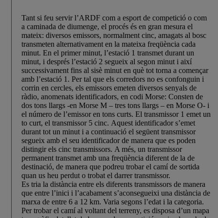
Tant si feu servir l’ARDF com a esport de competició o com
a caminada de diumenge, el procés és en gran mesura el
mateix: diversos emissors, normalment cinc, amagats al bosc
transmeten alternativament en la mateixa freqüència cada
minut. En el primer minut, l’estació 1 transmet durant un
minut, i després l’estació 2 segueix al segon minut i així
successivament fins al sisè minut en què tot torna a començar
amb l’estació 1. Per tal que els corredors no es confonguin i
corrin en cercles, els emissors emeten diversos senyals de
ràdio, anomenats identificadors, en codi Morse: Consten de
dos tons llargs -en Morse M – tres tons llargs – en Morse O- i
el número de l’emissor en tons curts. El transmissor 1 emet un
to curt, el transmissor 5 cinc. Aquest identificador s’emet
durant tot un minut i a continuació el següent transmissor
segueix amb el seu identificador de manera que es poden
distingir els cinc transmissors. A més, un transmissor
permanent transmet amb una freqüència diferent de la de
destinació, de manera que podreu trobar el camí de sortida
quan us heu perdut o trobat el darrer transmissor.
Es tria la distància entre els diferents transmissors de manera
que entre l’inici i l’acabament s’aconsegueixi una distància de
marxa de entre 6 a 12 km. Varia segons l’edat i la categoria.
Per trobar el camí al voltant del terreny, es disposa d’un mapa