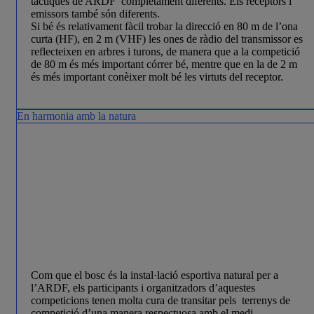
tàctiques de ARDF completament diferents. Els re­cep­tors i
emissors també són diferents.
Si bé és relativament fàcil trobar la direcció en 80 m de l’ona
curta (HF), en 2 m (VHF) les ones de ràdio del transmissor es
reflecteixen en arbres i turons, de manera que a la competició
de 80 m és més important córrer bé, mentre que en la de 2 m
és més important conèixer molt bé les virtuts del receptor.
En harmonia amb la natura
Com que el bosc és la instal·lació esportiva natural per a
l’ARDF, els participants i organitzadors d’aques­tes
competicions tenen molta cura de transitar pels terrenys de
competició d’una manera respectuosa amb el medi