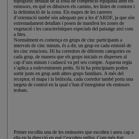
topogràfic detallat de la zona de competició equipada amb els
emissors, en què es dibuixen els camins, les línies de contorn i
la delimitació de la zona. Els mapes de les carreres
d’orientació també són adequats per a les d’ARDF, ja que són
extremadament detallats i posen de manifest les zones de
vegetació i les característiques especials del paisatge així com
a fites.
Normalment es comença en grups de cinc participants a
intervals de cinc minuts, és a dir, un grup en cada emissió de
les cinc estacions. Hi ha corredors de diferents categories en
cada grup, de manera que els grups inicials es dispersen al
cap d’uns minuts i cadascú va pel seu compte. Aquesta regla
s’aplica a esdeveniments petits. Si hi ha principiants poden
sortir junts en grup amb altres grups familiars. A més del
receptor, el mapa i la brúixola, cada corredor també porta una
targeta de control en la qual s’han d’enregistrar els emissors
trobats.
Primer escolliu una de les emissores que escolteu i aneu cap a
ella en la direcció en què l’escolteu millor. Com més fort