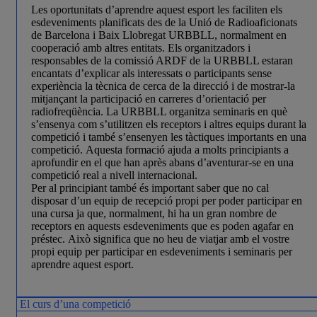
Les oportunitats d’aprendre aquest esport les faciliten els
esdeveniments planificats des de la Unió de Radioaficionats
de Barcelona i Baix Llobregat URBBLL, normalment en
cooperació amb altres entitats. Els organit­za­dors i
responsables de la comissió ARDF de la URBBLL estaran
encantats d’explicar als interessats o participants sense
experiència la tècnica de cerca de la direcció i de mostrar-la
mitjançant la participació en carreres d’orienta­ció per
radiofreqüència. La URBBLL organitza seminaris en què
s’ensenya com s’utilitzen els receptors i altres equips durant la
competició i també s’ensenyen les tàctiques importants en una
competició. Aquesta formació ajuda a molts principiants a
aprofundir en el que han après abans d’aventurar-se en una
competició real a nivell internacional.
Per al principiant també és important saber que no cal
disposar d’un equip de recepció propi per poder participar en
una cursa ja que, normalment, hi ha un gran nombre de
receptors en aquests esdeveniments que es poden agafar en
préstec. Això significa que no heu de viatjar amb el vostre
propi equip per participar en esdeveniments i seminaris per
aprendre aquest esport.
El curs d’una competició