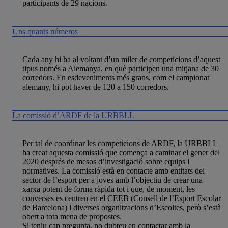
participants de 29 nacions.
Uns quants números
Cada any hi ha al voltant d’un miler de competicions d’aquest
tipus només a Alemanya, en què participen una mitjana de 30
corredors. En esdeveniments més grans, com el campionat
alemany, hi pot haver de 120 a 150 corredors.
La comissió d’ARDF de la URBBLL
Per tal de coordinar les competicions de ARDF, la URBBLL
ha creat aquesta comissió que comença a caminar el gener del
2020 després de mesos d’investi­ga­ció sobre equips i
normatives. La comissió està en contacte amb entitats del
sector de l’esport per a joves amb l’objectiu de crear una
xarxa potent de forma ràpida tot i que, de moment, les
converses es centren en el CEEB (Consell de l’Esport Escolar
de Barcelona) i diverses organitzacions d’Escoltes, però s’està
obert a tota mena de propostes.
Si teniu cap pregunta, no dubteu en contactar amb la