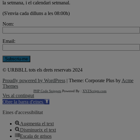
la setmana, i el calendari setmanal.
(S'envia cada dilluns a les 08:00h)
Nom:
Email:
© URBBLL tots els drets reservats 2024
Proudly powered by WordPress
|
Theme: Corporate Plus by
Acme
Themes
PHP Code Snippets
Powered By :
XYZScripts.com
Ves al contingut
Obre la barra d'eines
Eines d'accessibilitat
Augmenta el text
Disminueix el text
Escala de grisos