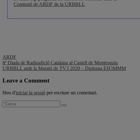
Comissió de ARDF de la URBBLL
ARDF
Navegació
8ª Diada de Radioafició Catalana al Castell de Montesquiu
URBBLL amb la Marató de TV3 2020 – Diploma EH3MMM
d'entrades
Leave a Comment
Heu d'
iniciar la sessió
per escriure un comentari.