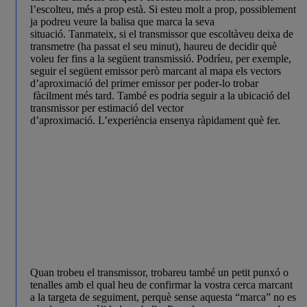
l’escolteu, més a prop està. Si esteu molt a prop, possiblement
ja podreu veure la balisa que marca la seva
situació. Tanmateix, si el transmissor que escoltàveu deixa de
transmetre (ha passat el seu minut), haureu de decidir què
voleu fer fins a la següent transmissió. Podríeu, per exemple,
seguir el següent emissor però marcant al mapa els vectors
d’aproximació del primer emissor per poder-lo trobar
fàcilment més tard. També es podria seguir a la ubicació del
transmissor per estimació del vector
d’aproximació. L’experiència ensenya ràpidament què fer.
Quan trobeu el transmissor, trobareu també un petit punxó o
tenalles amb el qual heu de confirmar la vostra cerca marcant
a la targeta de seguiment, perquè sense aquesta “marca” no es