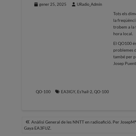
gener 25, 2025
URadio_Admin
Tots els di
la freqüènci
trobem a la 
hora local.
El QO100 és
problemes d
també per p
Josep Puen
,
,
QO-100
EA3IGY
Es'hail-2
QO-100
Navegació
Anàlisi General de les NNTT en radioafició. Per JosepM
Gaya EA3FUZ.
d'entrades