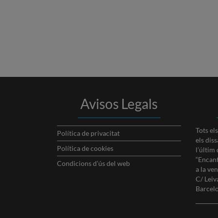
Avisos Legals
Tots el
Política de privacitat
els dis
Política de cookies
l’últim
“Encant
Condicions d’ús del web
a la ve
C/ Lei
Barcel