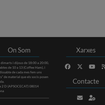
On Som
Xarxes
s dimarts i dijous de 18:00 a 20:00,
sabtes de 10 a 13 (Coffee Ham), i
 dissabte de cada mes fem uns
s” de material que els socis posen
Contacte
nda.
va 2 D (APSOCECAT) 08014
ona