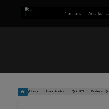
Skip
to
content
Nosaltres
Area Tècnic
Home
Àrea tècnica
QO-100
Rodes al Q