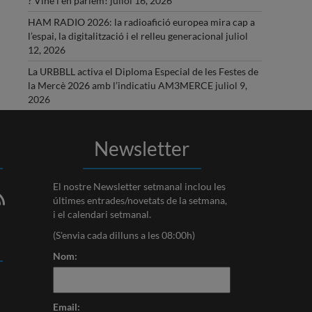
? Vine i en parlem!
juliol 16, 2026
HAM RADIO 2026: la radioafició europea mira cap a
l’espai, la digitalització i el relleu generacional
juliol
12, 2026
La URBBLL activa el Diploma Especial de les Festes de
la Mercè 2026 amb l’indicatiu AM3MERCE
juliol 9,
2026
Newsletter
El nostre Newsletter setmanal inclou les
últimes entrades/novetats de la setmana,
i el calendari setmanal.
(S'envia cada dilluns a les 08:00h)
Nom:
Email: