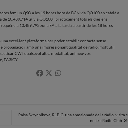
mecres fem un QSO a les 19 hores hora de BCN via QO100 en català a
a de 10.489.714 📡 via QO100 i pràcticament tots els dies ens
freqüència 10.489.793 zona EA a la tarda a partir de les 18 hores
 una excel·lent plataforma per poder establir contacte sense
e propagació i amb una impressionant qualitat de ràdio, molt útil
racticar CW i qualsevol altra modalitat, animeu-vos
te, EA3IGY
ª
Raisa Skrynnikova, R1BIG, una apassionada de la ràdio, visita e
nostre Radio Club