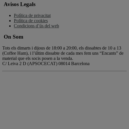
Avisos Legals
Política de privacitat
Política de cookies
Condicions d’ús del web
On Som
Tots els dimarts i dijous de 18:00 a 20:00, els dissabtes de 10 a 13
(Coffee Ham), i l’últim dissabte de cada mes fem uns “Encants” de
material que els socis posen a la venda.
C/ Leiva 2 D (APSOCECAT) 08014 Barcelona