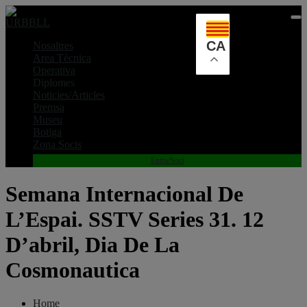
Skip
to
content
CA
Nosaltres
Area Tècnica
Operativa
Diplomes
Noticies/Articles
Premsa
Museu
Botiga
Zona Socis
Entra/Soci
Semana Internacional De
L’Espai. SSTV Series 31. 12
D’abril, Dia De La
Cosmonautica
Home