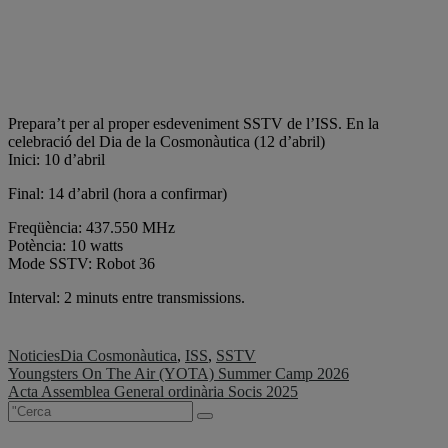
Prepara’t per al proper esdeveniment SSTV de l’ISS. En la
celebració del Dia de la Cosmonàutica (12 d’abril)
Inici: 10 d’abril
Final: 14 d’abril (hora a confirmar)
Freqüència: 437.550 MHz
Potència: 10 watts
Mode SSTV: Robot 36
Interval: 2 minuts entre transmissions.
Noticies
Dia Cosmonàutica
,
ISS
,
SSTV
Navegació
Youngsters On The Air (YOTA) Summer Camp 2026
Acta Assemblea General ordinària Socis 2025
d'entrades