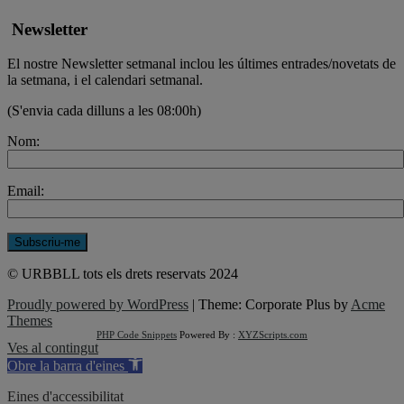
Newsletter
El nostre Newsletter setmanal inclou les últimes entrades/novetats de
la setmana, i el calendari setmanal.
(S'envia cada dilluns a les 08:00h)
Nom:
Email:
© URBBLL tots els drets reservats 2024
Proudly powered by WordPress
|
Theme: Corporate Plus by
Acme
Themes
PHP Code Snippets
Powered By :
XYZScripts.com
Ves al contingut
Obre la barra d'eines
Eines d'accessibilitat