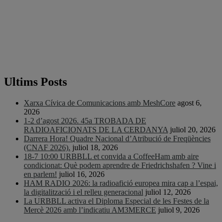
Ultims Posts
Xarxa Cívica de Comunicacions amb MeshCore
agost 6,
2026
1-2 d’agost 2026. 45a TROBADA DE
RADIOAFICIONATS DE LA CERDANYA
juliol 20, 2026
Darrera Hora! Quadre Nacional d’Atribució de Freqüències
(CNAF 2026).
juliol 18, 2026
18-7 10:00 URBBLL et convida a CoffeeHam amb aire
condicionat: Què podem aprendre de Friedrichshafen ? Vine i
en parlem!
juliol 16, 2026
HAM RADIO 2026: la radioafició europea mira cap a l’espai,
la digitalització i el relleu generacional
juliol 12, 2026
La URBBLL activa el Diploma Especial de les Festes de la
Mercè 2026 amb l’indicatiu AM3MERCE
juliol 9, 2026