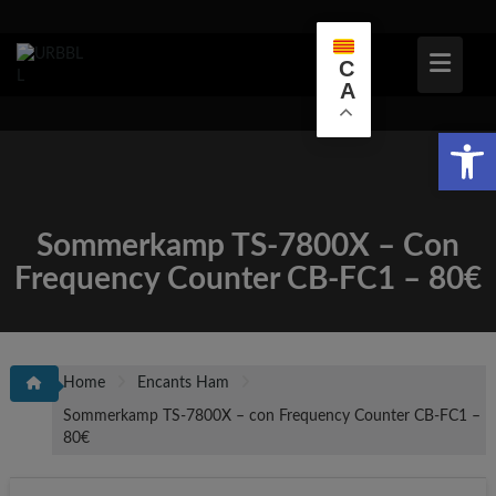
Skip
to
content
C
A
Obr
Sommerkamp TS-7800X – Con
Frequency Counter CB-FC1 – 80€
Home
Encants Ham
Sommerkamp TS-7800X – con Frequency Counter CB-FC1 –
80€