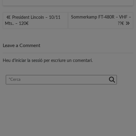
Navegació
Sommerkamp FT-480R – VHF –
President Lincoln – 10/11
Mts.. – 120€
??€
d'entrades
Leave a Comment
Heu d'
iniciar la sessió
per escriure un comentari.