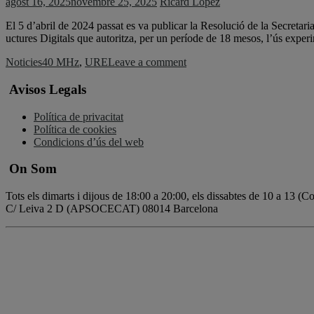
agost 16, 2025
novembre 25, 2025
Ricard Lopez
El 5 d’abril de 2024 passat es va publicar la Resolució de la Secretari
uctures Digitals que autoritza, per un període de 18 mesos, l’ús exper
Noticies
40 MHz
,
URE
Leave a comment
Avisos Legals
Política de privacitat
Política de cookies
Condicions d’ús del web
On Som
Tots els dimarts i dijous de 18:00 a 20:00, els dissabtes de 10 a 13 (
C/ Leiva 2 D (APSOCECAT) 08014 Barcelona