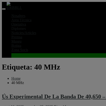
Skip
to
content
Nosaltres
Area Tècnica
Operativa
Diplomes
Noticies/Articles
Premsa
Museu
Botiga
Zona Socis
Etiqueta:
40 MHz
Home
40 MHz
Ús Experimental De La Banda De 40,650 –