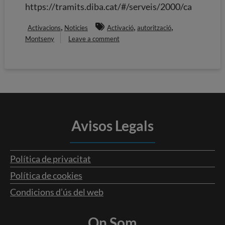
https://tramits.diba.cat/#/serveis/2000/ca
,
,
,
Activacions
Noticies
Activació
autorització
Montseny
Leave a comment
Avisos Legals
Política de privacitat
Política de cookies
Condicions d’ús del web
On Som