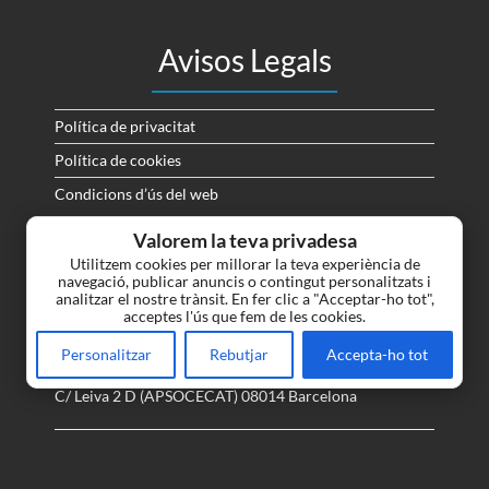
Avisos Legals
Política de privacitat
Política de cookies
Condicions d’ús del web
Valorem la teva privadesa
On Som
Utilitzem cookies per millorar la teva experiència de
navegació, publicar anuncis o contingut personalitzats i
analitzar el nostre trànsit. En fer clic a "Acceptar-ho tot",
Tots els dimarts i dijous de 18:00 a 20:00, els dissabtes
acceptes l'ús que fem de les cookies.
de 10 a 13 (Coffee Ham), i l’últim dissabte de cada mes
fem uns “Encants” de material que els socis posen a la
Personalitzar
Rebutjar
Accepta-ho tot
venda.
C/ Leiva 2 D (APSOCECAT) 08014 Barcelona