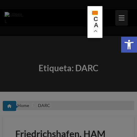
Skip
to
content
C
A
Obr
Etiqueta:
DARC
Home
DARC
Friedrichshafen. HAM