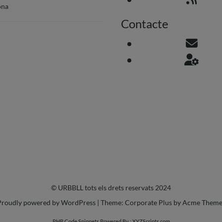
ona
Contacte
© URBBLL tots els drets reservats 2024
Proudly powered by WordPress
|
Theme: Corporate Plus by
Acme Theme
PHP Code Snippets
Powered By :
XYZScripts.com