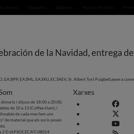
ea Tècnica
Operativa
Diplomes
Noticies/Articles
Prem
ación de la Navidad, entrega de 
O
,
EA3IPP
,
EA3ML
,
EA3XU
,
EC3AEV
,
Sr. Albert Tort Puigbet
Leave a com
 Som
Xarxes
s dimarts i dijous de 18:00 a 20:00,
sabtes de 10 a 13 (Coffee Ham), i
 dissabte de cada mes fem uns
s” de material que els socis posen
nda.
va 2 D (APSOCECAT) 08014