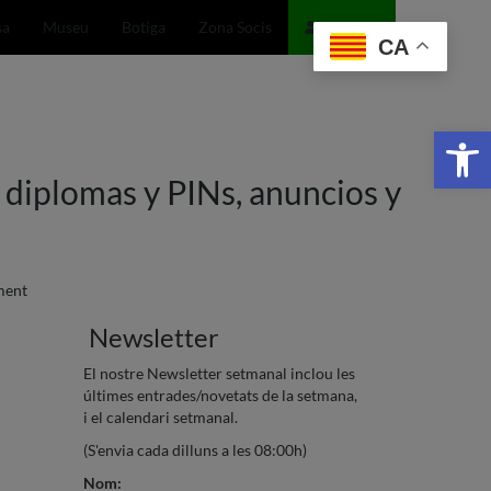
sa
Museu
Botiga
Zona Socis
Entra/Soci
CA
Obr
diplomas y PINs, anuncios y
ment
Newsletter
El nostre Newsletter setmanal inclou les
últimes entrades/novetats de la setmana,
i el calendari setmanal.
(S'envia cada dilluns a les 08:00h)
Nom: