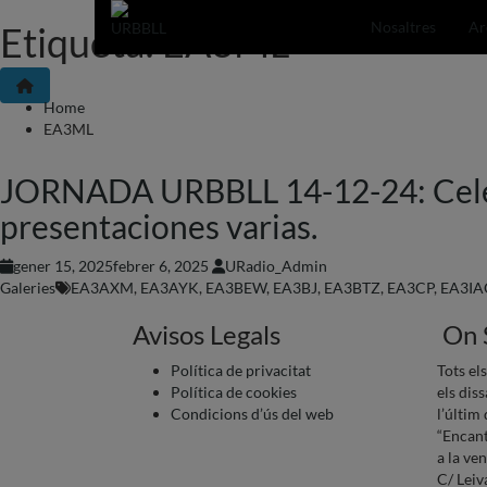
Nosaltres
Ar
Etiqueta:
EA3ML
Skip
to
content
Home
EA3ML
JORNADA URBBLL 14-12-24: Celebr
presentaciones varias.
gener 15, 2025
febrer 6, 2025
URadio_Admin
Galeries
EA3AXM
,
EA3AYK
,
EA3BEW
,
EA3BJ
,
EA3BTZ
,
EA3CP
,
EA3IA
Avisos Legals
On
Política de privacitat
Tots el
Política de cookies
els dis
Condicions d’ús del web
l’últim
“Encant
a la ve
C/ Lei