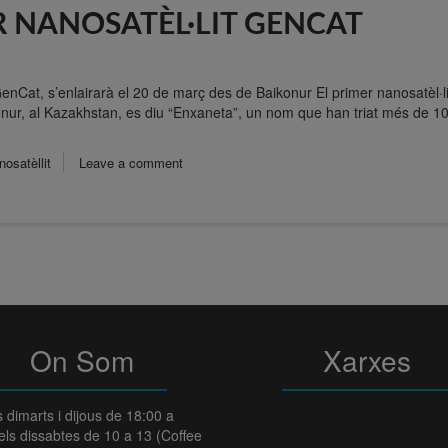
R NANOSATÈL·LIT GENCAT
 GenCat, s’enlairarà el 20 de març des de Baikonur El primer nanosatèl·l
nur, al Kazakhstan, es diu “Enxaneta”, un nom que han triat més de 10
osatèllit
Leave a comment
On Som
Xarxes
s dimarts i dijous de 18:00 a
els dissabtes de 10 a 13 (Coffee