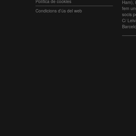
Política de cookies
Ham), i
fem uns
Condicions d’ús del web
socis p
C/ Lei
Barcel