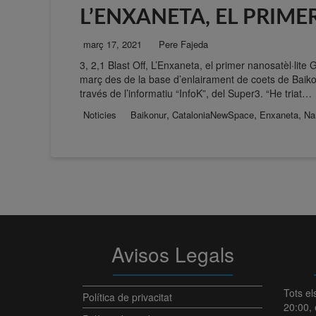
L’ENXANETA, EL PRIME
març 17, 2021
Pere Fajeda
3, 2,1 Blast Off, L’Enxaneta, el primer nanosatèl·lite
març des de la base d’enlairament de coets de Baiko
través de l’informatiu “InfoK”, del Super3. “He triat…
,
,
,
Noticies
Baikonur
CataloniaNewSpace
Enxaneta
Nan
Avisos Legals
Tots el
Política de privacitat
20:00, 