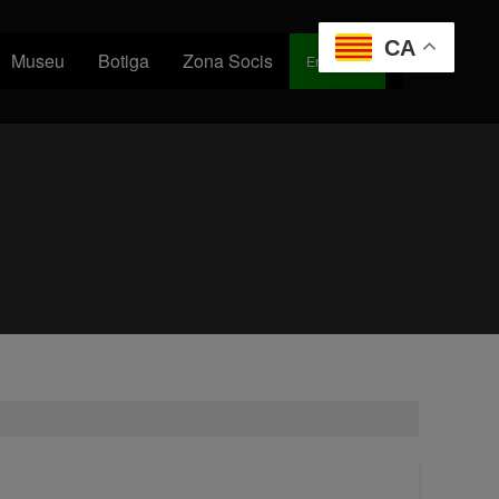
CA
Museu
Botiga
Zona Socis
Entra/Soci