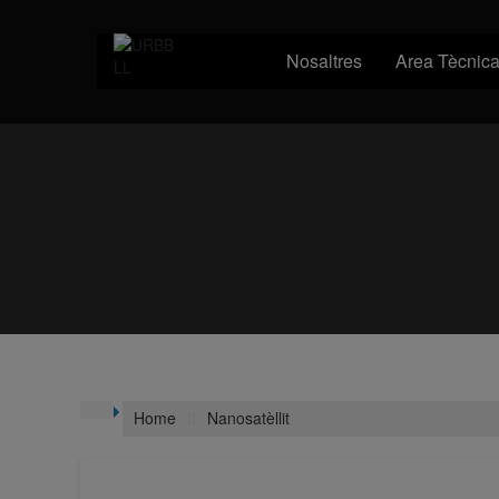
Skip
to
content
Nosaltres
Area Tècnic
Home
Nanosatèllit