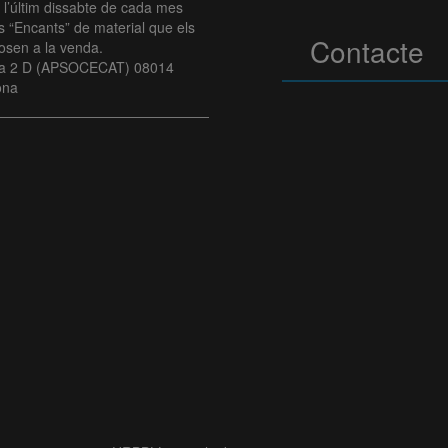
 l’últim dissabte de cada mes
 “Encants” de material que els
Contacte
osen a la venda.
va 2 D (APSOCECAT) 08014
ona