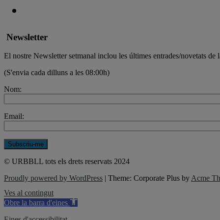
Newsletter
El nostre Newsletter setmanal inclou les últimes entrades/novetats de l
(S'envia cada dilluns a les 08:00h)
Nom:
Email:
© URBBLL tots els drets reservats 2024
Proudly powered by WordPress
|
Theme: Corporate Plus by
Acme Th
Ves al contingut
Obre la barra d'eines
Eines d'accessibilitat