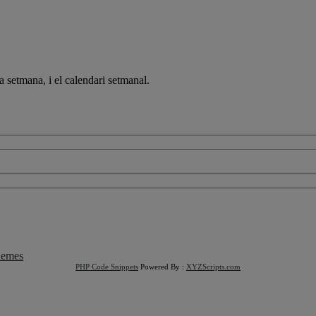
a setmana, i el calendari setmanal.
emes
PHP Code Snippets
Powered By :
XYZScripts.com