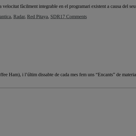
a velocitat fàcilment integrable en el programari existent a causa del s
antica
,
Radar
,
Red Pitaya
,
SDR
17 Comments
Coffee Ham), i l’últim dissabte de cada mes fem uns “Encants” de materia