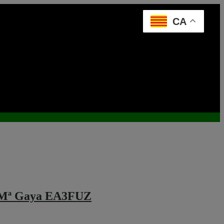
CA
p Mª Gaya EA3FUZ