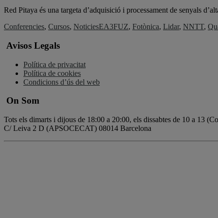
Red Pitaya és una targeta d’adquisició i processament de senyals d’alt
Conferencies
,
Cursos
,
Noticies
EA3FUZ
,
Fotònica
,
Lidar
,
NNTT
,
Qu
Avisos Legals
Política de privacitat
Política de cookies
Condicions d’ús del web
On Som
Tots els dimarts i dijous de 18:00 a 20:00, els dissabtes de 10 a 13 (
C/ Leiva 2 D (APSOCECAT) 08014 Barcelona