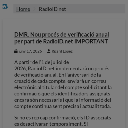
Home
RadioID.net
DMR. Nou procés de verificació anual
per part de RadioID.net IMPORTANT
juny 17, 2026
Ricard Lopez
A partir de l’1 de juliol de
2026, RadioID.net implementarà un procés
de verificació anual. En l’aniversari de la
creació de cada compte, enviarà un correu
electrònic al titular del compte sol·licitant la
confirmació que els identificadors assignats
encara són necessaris i que la informació del
compte continua sent precisa i actualitzada.
Si no es rep cap confirmació, els ID associats
es desactivaran temporalment. Si