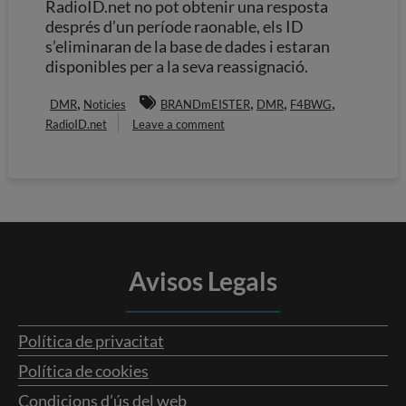
RadioID.net no pot obtenir una resposta
després d’un període raonable, els ID
s’eliminaran de la base de dades i estaran
disponibles per a la seva reassignació.
,
,
,
,
DMR
Noticies
BRANDmEISTER
DMR
F4BWG
RadioID.net
Leave a comment
Avisos Legals
Política de privacitat
Política de cookies
Condicions d’ús del web