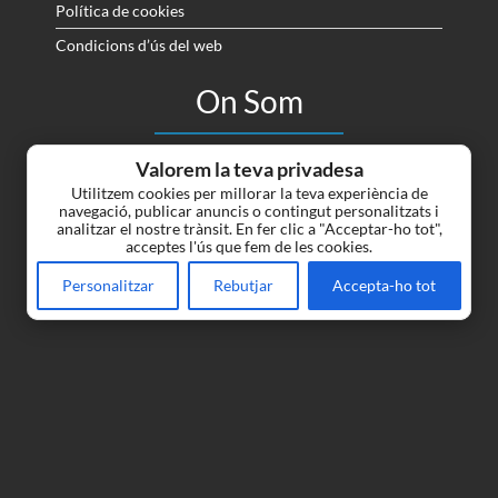
Política de cookies
Condicions d’ús del web
On Som
Tots els dimarts i dijous de 18:00 a 20:00, els dissabtes
Valorem la teva privadesa
de 10 a 13 (Coffee Ham), i l’últim dissabte de cada mes
Utilitzem cookies per millorar la teva experiència de
fem uns “Encants” de material que els socis posen a la
navegació, publicar anuncis o contingut personalitzats i
analitzar el nostre trànsit. En fer clic a "Acceptar-ho tot",
venda.
acceptes l'ús que fem de les cookies.
C/ Leiva 2 D (APSOCECAT) 08014 Barcelona
Personalitzar
Rebutjar
Accepta-ho tot