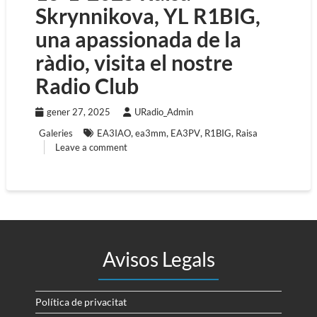
Skrynnikova, YL R1BIG,
una apassionada de la
ràdio, visita el nostre
Radio Club
gener 27, 2025
URadio_Admin
,
,
,
,
Galeries
EA3IAO
ea3mm
EA3PV
R1BIG
Raisa
Leave a comment
Avisos Legals
Política de privacitat