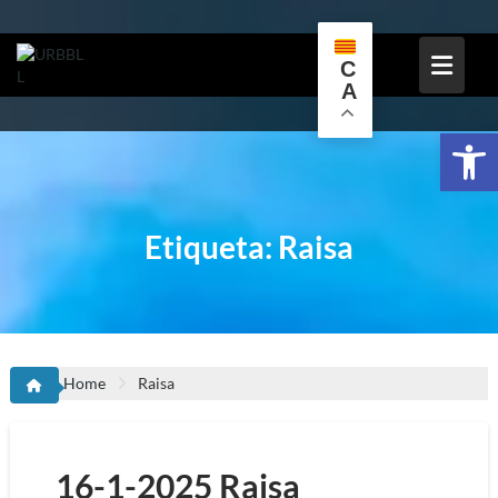
Skip
to
content
C
A
Obr
Etiqueta:
Raisa
Home
Raisa
16-1-2025 Raisa