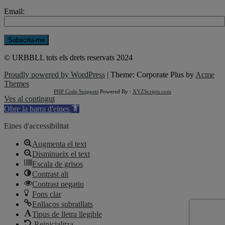
Email:
© URBBLL tots els drets reservats 2024
Proudly powered by WordPress
|
Theme: Corporate Plus by
Acme
Themes
PHP Code Snippets
Powered By :
XYZScripts.com
Ves al contingut
Obre la barra d'eines
Eines d'accessibilitat
Augmenta el text
Disminueix el text
Escala de grisos
Contrast alt
Contrast negatiu
Fons clar
Enllaços subratllats
Tipus de lletra llegible
Reinicialitza