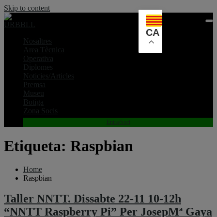
Skip to content
CA
Nosaltres
Area Tècnica
Operativa
Diplomes
Noticies/Articles
Premsa
Museu
Botiga
Zona Socis
Entra/Soci
Etiqueta:
Raspbian
Home
Raspbian
Taller NNTT. Dissabte 22-11 10-12h
“NNTT Raspberry Pi” Per JosepMª Gaya