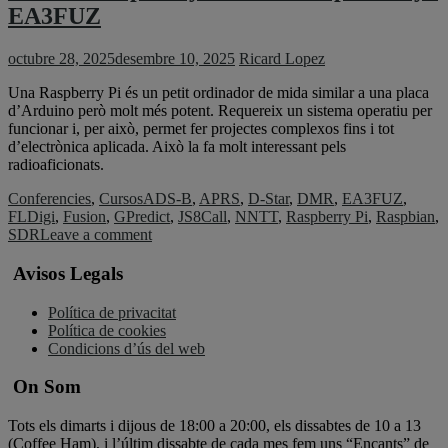
EA3FUZ
octubre 28, 2025
desembre 10, 2025
Ricard Lopez
Una Raspberry Pi és un petit ordinador de mida similar a una placa
d’Arduino però molt més potent. Requereix un sistema operatiu per
funcionar i, per això, permet fer projectes complexos fins i tot
d’electrònica aplicada. Això la fa molt interessant pels
radioaficionats.
Conferencies
,
Cursos
ADS-B
,
APRS
,
D-Star
,
DMR
,
EA3FUZ
,
FLDigi
,
Fusion
,
GPredict
,
JS8Call
,
NNTT
,
Raspberry Pi
,
Raspbian
,
SDR
Leave a comment
Avisos Legals
Política de privacitat
Política de cookies
Condicions d’ús del web
On Som
Tots els dimarts i dijous de 18:00 a 20:00, els dissabtes de 10 a 13
(Coffee Ham), i l’últim dissabte de cada mes fem uns “Encants” de