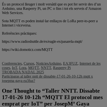
És un protocol lleuger i molt versàtil que es pot fer servir des d’un
Arduino, una Rasperry Pi, un PC o fins i tot els serveis d’Amazon
Web Services.
Sota MQTT es poden instal·lar enllaços de LoRa peer-to-peer a
Internet i viceversa.
Referències pràctiques:
https://www.radioshuttle.de/es/eagle-es/pasarela-mqtt/
https://wiki.domoticz.com/MQTT
Conferencies
,
Cursos
,
Noticies
Arduino
,
EA3FUZ
,
Internet de les
coses
,
IoT
,
Lora
,
MQTT
,
NNTT
,
Rasperry Pi
Navegació
TROBADA NADAL 2025
Participaras al taller nntt de dissabte-17-01-26-10-12h mqtt x
d'entrades
josepma gaya ea3fuz?
One Thought to “Taller NNTT. Dissabte
17-01-26 10-12h “MQTT El protocol mes
emprat per IoT” per JosepMª Gaya