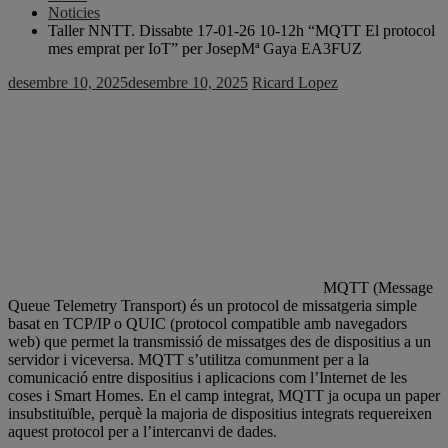
Noticies
Taller NNTT. Dissabte 17-01-26 10-12h “MQTT El protocol
mes emprat per IoT” per JosepMª Gaya EA3FUZ
desembre 10, 2025
desembre 10, 2025
Ricard Lopez
MQTT (Message
Queue Telemetry Transport) és un protocol de missatgeria simple
basat en TCP/IP o QUIC (protocol compatible amb navegadors
web) que permet la transmissió de missatges des de dispositius a un
servidor i viceversa. MQTT s’utilitza comunment per a la
comunicació entre dispositius i aplicacions com l’Internet de les
coses i Smart Homes. En el camp integrat, MQTT ja ocupa un paper
insubstituïble, perquè la majoria de dispositius integrats requereixen
aquest protocol per a l’intercanvi de dades.