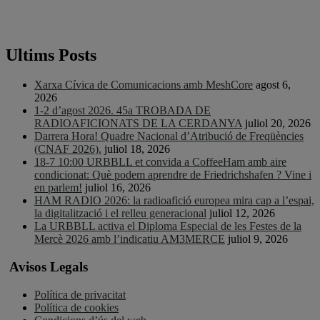
Ultims Posts
Xarxa Cívica de Comunicacions amb MeshCore
agost 6,
2026
1-2 d’agost 2026. 45a TROBADA DE
RADIOAFICIONATS DE LA CERDANYA
juliol 20, 2026
Darrera Hora! Quadre Nacional d’Atribució de Freqüències
(CNAF 2026).
juliol 18, 2026
18-7 10:00 URBBLL et convida a CoffeeHam amb aire
condicionat: Què podem aprendre de Friedrichshafen ? Vine i
en parlem!
juliol 16, 2026
HAM RADIO 2026: la radioafició europea mira cap a l’espai,
la digitalització i el relleu generacional
juliol 12, 2026
La URBBLL activa el Diploma Especial de les Festes de la
Mercè 2026 amb l’indicatiu AM3MERCE
juliol 9, 2026
Avisos Legals
Política de privacitat
Política de cookies