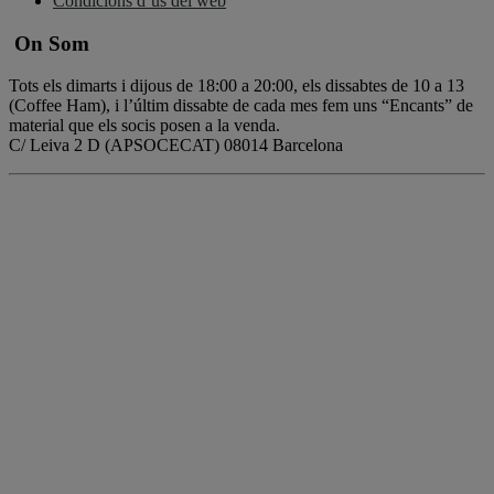
Condicions d’ús del web
On Som
Tots els dimarts i dijous de 18:00 a 20:00, els dissabtes de 10 a 13
(Coffee Ham), i l’últim dissabte de cada mes fem uns “Encants” de
material que els socis posen a la venda.
C/ Leiva 2 D (APSOCECAT) 08014 Barcelona