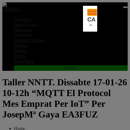
Skip
to
content
CA
Nosaltres
Area Tècnica
Operativa
Diplomes
Noticies/Articles
Premsa
Museu
Botiga
Zona Socis
Entra/Soci
Taller NNTT. Dissabte 17-01-26
10-12h “MQTT El Protocol
Mes Emprat Per IoT” Per
JosepMª Gaya EA3FUZ
Home