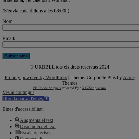
la setmana, i el calendari setmanal.
(S'envia cada dilluns a les 08:00h)
Nom:
Email:
© URBBLL tots els drets reservats 2024
Proudly powered by WordPress
|
Theme: Corporate Plus by
Acme
Themes
PHP Code Snippets
Powered By :
XYZScripts.com
Ves al contingut
Obre la barra d'eines
Eines d'accessibilitat
Augmenta el text
Disminueix el text
Escala de grisos
Contrast alt