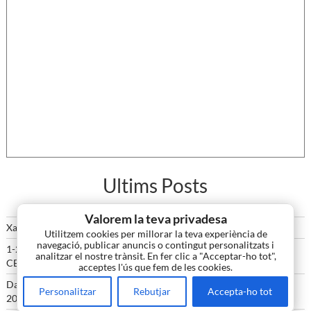
Ultims Posts
Valorem la teva privadesa
Xarxa Cívica de Comunicacions amb MeshCore
agost 6, 2026
Utilitzem cookies per millorar la teva experiència de
navegació, publicar anuncis o contingut personalitzats i
1-2 d’agost 2026. 45a TROBADA DE RADIOAFICIONATS DE LA
analitzar el nostre trànsit. En fer clic a "Acceptar-ho tot",
CERDANYA
juliol 20, 2026
acceptes l'ús que fem de les cookies.
Darrera Hora! Quadre Nacional d’Atribució de Freqüències (CNAF
Personalitzar
Rebutjar
Accepta-ho tot
2026).
juliol 18, 2026