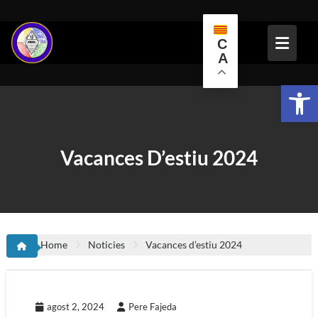
Skip
to
content
C
A
Obr
Vacances D’estiu 2024
Home
Noticies
Vacances d’estiu 2024
agost 2, 2024
Pere Fajeda