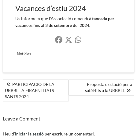
Vacances d’estiu 2024
Us informem que l’Associació romandrà
tancada per
vacances fins al 3 de setembre del 2024.
Noticies
Navegació
PARTICIPACIO DE LA
Proposta d’estació per a
URBBLL A FIRAENTITATS
satèl·lits a la URBBLL
d'entrades
SANTS 2024
Leave a Comment
Heu d'
iniciar la sessió
per escriure un comentari.