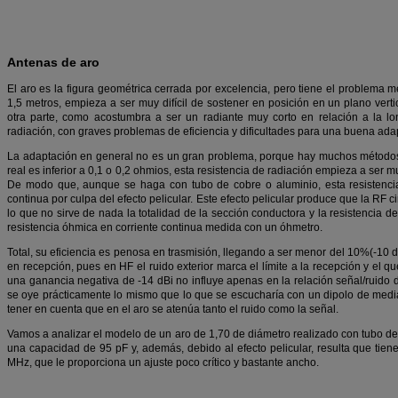
Antenas de aro
El aro es la figura geométrica cerrada por excelencia, pero tiene el problema 
1,5 metros, empieza a ser muy difícil de sostener en posición en un plano verti
otra parte, como acostumbra a ser un radiante muy corto en relación a la lo
radiación, con graves problemas de eficiencia y dificultades para una buena ada
La adaptación en general no es un gran problema, porque hay muchos métodos 
real es inferior a 0,1 o 0,2 ohmios, esta resistencia de radiación empieza a ser m
De modo que, aunque se haga con tubo de cobre o aluminio, esta resistenc
continua por culpa del efecto pelicular. Este efecto pelicular produce que la RF cir
lo que no sirve de nada la totalidad de la sección conductora y la resistencia 
resistencia óhmica en corriente continua medida con un óhmetro.
Total, su eficiencia es penosa en trasmisión, llegando a ser menor del 10%(-10 
en recepción, pues en HF el ruido exterior marca el límite a la recepción y el 
una ganancia negativa de -14 dBi no influye apenas en la relación señal/ruido d
se oye prácticamente lo mismo que lo que se escucharía con un dipolo de med
tener en cuenta que en el aro se atenúa tanto el ruido como la señal.
Vamos a analizar el modelo de un aro de 1,70 de diámetro realizado con tubo d
una capacidad de 95 pF y, además, debido al efecto pelicular, resulta que tie
MHz, que le proporciona un ajuste poco crítico y bastante ancho.