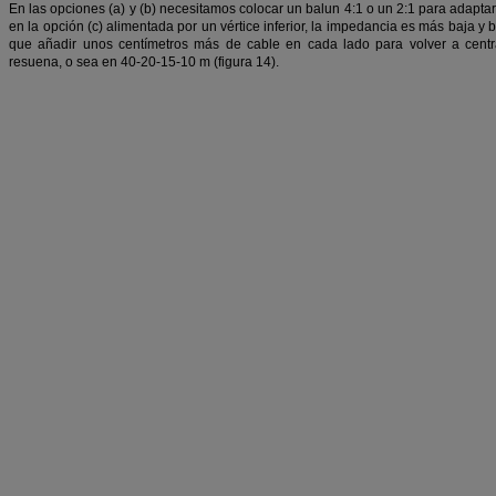
En las opciones (a) y (b) necesitamos colocar un balun 4:1 o un 2:1 para adapta
en la opción (c) alimentada por un vértice inferior, la impedancia es más baja y
que añadir unos centímetros más de cable en cada lado para volver a cent
resuena, o sea en 40-20-15-10 m (figura 14).