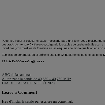
Podemos llegar a colocar el cable necesario para una Skly Loop multibanda 
cuadrado de tan solo 6 x 6 metros
, colgando los cables de cuatro mástiles con un
invertidas., con mástiles de 2 metros en las esquinas de modo que la antena no 
Eso es todo por ahora. En el próximo capítulo 12, hablaremos de antenas directi
73 Luis Ea3OG – ea3og@ure.es
ABC de las antenas
Navegació
Autoritzada la banda de 40,650 – 40,750 MHz
DIA DE LA RADIOAFICIÓ 2020
d'entrades
Leave a Comment
Heu d'
iniciar la sessió
per escriure un comentari.