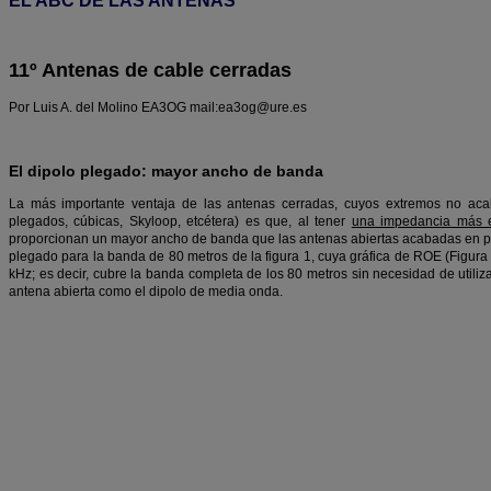
EL ABC DE LAS ANTENAS
11º Antenas de cable cerradas
Por Luis A. del Molino EA3OG mail:ea3og@ure.es
El dipolo plegado: mayor ancho de banda
La más importante ventaja de las antenas cerradas, cuyos extremos no aca
plegados, cúbicas, Skyloop, etcétera) es que, al tener
una impedancia más e
proporcionan un mayor ancho de banda que las antenas abiertas acabadas en pu
plegado para la banda de 80 metros de la figura 1, cuya gráfica de ROE (Figur
kHz; es decir, cubre la banda completa de los 80 metros sin necesidad de utili
antena abierta como el dipolo de media onda.