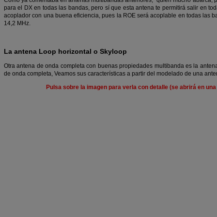
Como ya comentaba en antenas multibandas anteriores, “quien mucho abarca, po
para el DX en todas las bandas, pero sí que esta antena te permitirá salir en t
acoplador con una buena eficiencia, pues la ROE será acoplable en todas las b
14,2 MHz.
La antena Loop horizontal o Skyloop
Otra antena de onda completa con buenas propiedades multibanda es la antena 
de onda completa, Veamos sus características a partir del modelado de una ant
Pulsa sobre la imagen para verla con detalle (se abrirá en un