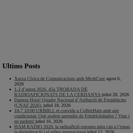
Ultims Posts
Xarxa Cívica de Comunicacions amb MeshCore
agost 6,
2026
1-2 d’agost 2026. 45a TROBADA DE
RADIOAFICIONATS DE LA CERDANYA
juliol 20, 2026
Darrera Hora! Quadre Nacional d’Atribució de Freqüències
(CNAF 2026).
juliol 18, 2026
18-7 10:00 URBBLL et convida a CoffeeHam amb aire
condicionat: Què podem aprendre de Friedrichshafen ? Vine i
en parlem!
juliol 16, 2026
HAM RADIO 2026: la radioafició europea mira cap a l’espai,
la digitalització i el relleu generacional
juliol 12, 2026