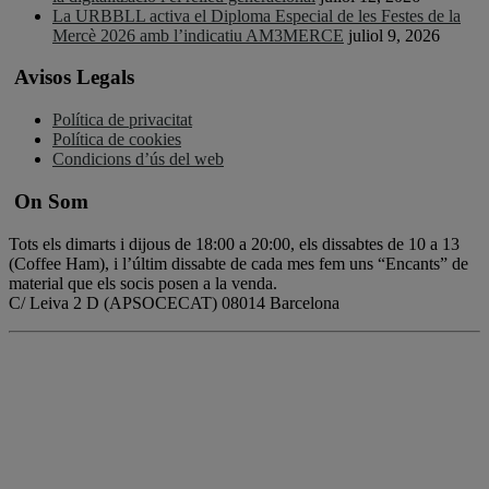
La URBBLL activa el Diploma Especial de les Festes de la
Mercè 2026 amb l’indicatiu AM3MERCE
juliol 9, 2026
Avisos Legals
Política de privacitat
Política de cookies
Condicions d’ús del web
On Som
Tots els dimarts i dijous de 18:00 a 20:00, els dissabtes de 10 a 13
(Coffee Ham), i l’últim dissabte de cada mes fem uns “Encants” de
material que els socis posen a la venda.
C/ Leiva 2 D (APSOCECAT) 08014 Barcelona