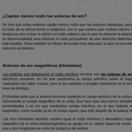
¿Captan menos ruido las antenas de aro?
Se dice que estas antenas captan menos ruido que las antenas habituales, pero
el ruido de la misma forma y magnitud, con lo que parece que reciben menos ru
tiempo las dos cosas: la señal y el ruido exterior, con lo que no mejoran la relac
su direccionalidad para eliminar el ruido procedente de una dirección determi
este modelo. Tiene también un efecto de puntas muy marcado, lo que es una venta
reducirlo al máximo.
Antenas de aro magnéticas (blindadas)
Las antenas que disminuyen el ruido eléctrico
cercano son
las antenas de ar
eléctricos cercanos, en los que predomina el campo eléctrico sobre el ma
realizadas con cable coaxial, pero el aro radiante y receptor solamente es el viv
sirve de blindaje.
El blindaje evita que la antena funcione captando el campo eléctrico de la onda
únicamente al campo magnético de la onda. Eso hace que sea menos sensible 
proximidades y en los que predomina campo eléctrico, en el que todavía 
magnético, como sucede ya en el campo lejano, que esté alejado de la antena m
Los aros blindados también reciben igual el ruido eléctrico y atmosférico lej
magnético de la onda electromagnética se iguala en el campo lejano de modo q
una o dos longitudes de onda de distancia del emisor.