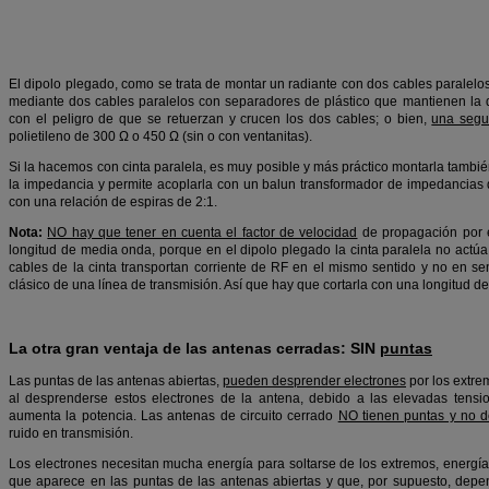
El dipolo plegado, como se trata de montar un radiante con dos cables paralelo
mediante dos cables paralelos con separadores de plástico que mantienen la di
con el peligro de que se retuerzan y crucen los dos cables; o bien,
una seg
polietileno de 300 Ω o 450 Ω (sin o con ventanitas).
Si la hacemos con cinta paralela, es muy posible y más práctico montarla tambi
la impedancia y permite acoplarla con un balun transformador de impedancias d
con una relación de espiras de 2:1.
Nota:
NO hay que tener en cuenta el factor de velocidad
de propagación por el
longitud de media onda, porque en el dipolo plegado la cinta paralela no actú
cables de la cinta transportan corriente de RF en el mismo sentido y no en s
clásico de una línea de transmisión. Así que hay que cortarla con una longitud d
La otra gran ventaja de las antenas cerradas: SIN
puntas
Las puntas de las antenas abiertas,
pueden desprender electrones
por los extrem
al desprenderse estos electrones de la antena, debido a las elevadas ten
aumenta la potencia. Las antenas de circuito cerrado
NO tienen puntas y no d
ruido en transmisión.
Los electrones necesitan mucha energía para soltarse de los extremos, energía
que aparece en las puntas de las antenas abiertas y que, por supuesto, dep