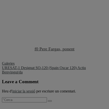
f0 Pere Fargas, ponent
Galeries
Navegació
URESAT-1 Designat SO-120 (Spain Oscar 120) Actiu
Benvingut/da
d'entrades
Leave a Comment
Heu d'
iniciar la sessió
per escriure un comentari.