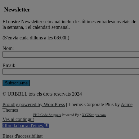
Newsletter
El nostre Newsletter setmanal inclou les últimes entrades/novetats de
la setmana, i el calendari setmanal.
(S'envia cada dilluns a les 08:00h)
Nom:
Email:
© URBBLL tots els drets reservats 2024
Proudly powered by WordPress
|
Theme: Corporate Plus by
Acme
Themes
PHP Code Snippets
Powered By :
XYZScripts.com
Ves al contingut
Obre la barra d'eines
Eines d'accessibilitat