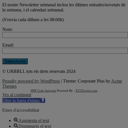
El nostre Newsletter setmanal inclou les últimes entrades/novetats de
la setmana, i el calendari setmanal.
(S'envia cada dilluns a les 08:00h)
Nom:
Email:
© URBBLL tots els drets reservats 2024
Proudly powered by WordPress
|
Theme: Corporate Plus by
Acme
Themes
PHP Code Snippets
Powered By :
XYZScripts.com
Ves al contingut
Obre la barra d'eines
Eines d'accessibilitat
Augmenta el text
Disminueix el text