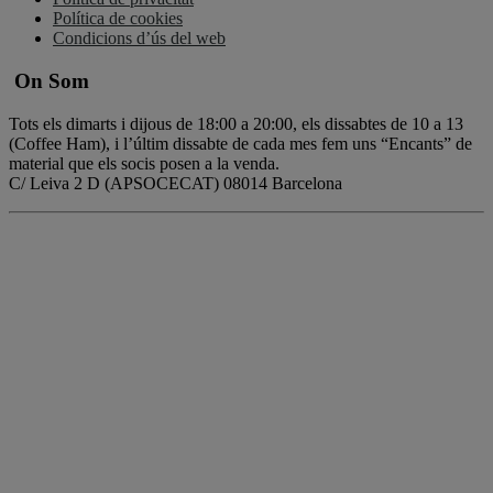
Política de cookies
Condicions d’ús del web
On Som
Tots els dimarts i dijous de 18:00 a 20:00, els dissabtes de 10 a 13
(Coffee Ham), i l’últim dissabte de cada mes fem uns “Encants” de
material que els socis posen a la venda.
C/ Leiva 2 D (APSOCECAT) 08014 Barcelona