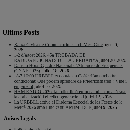
Ultims Posts
Xarxa Cívica de Comunicacions amb MeshCore
agost 6,
2026
1-2 d’agost 2026. 45a TROBADA DE
RADIOAFICIONATS DE LA CERDANYA
juliol 20, 2026
Darrera Hora! Quadre Nacional d’Atribució de Freqüències
(CNAF 2026).
juliol 18, 2026
18-7 10:00 URBBLL et convida a CoffeeHam amb aire
condicionat: Què podem aprendre de Friedrichshafen ? Vine i
en parlem!
juliol 16, 2026
HAM RADIO 2026: la radioafició europea mira cap a l’espai,
la digitalització i el relleu generacional
juliol 12, 2026
La URBBLL activa el Diploma Especial de les Festes de la
Mercè 2026 amb l’indicatiu AM3MERCE
juliol 9, 2026
Avisos Legals
Política de privacitat