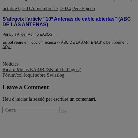
octubre 6, 2017
novembre 13, 2024
Pere Fajeda
S’afegeix l’article
“10º Antenas de cable abiertas”
(ABC
DE LAS ANTENAS)
Por Luis A. del Molino EA3OG
Es pot veure en l’opció “Tècnica -> ABC DE LAS ANTENAS” o ben prement
AQUI
.
Noticies
Navegació
Ricard Millas EA3JB (SK al 16 d´agost)
Fòrum/col·loqui sobre Swisslog
d'entrades
Leave a Comment
Heu d'
iniciar la sessió
per escriure un comentari.