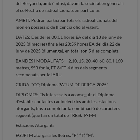
del Berguedà, amb èmfasi, davant la societat en general i
el col·lectiu de radioaficionats en particular.
ÀMBIT: Podran participar tots els radioaficionats del
món en possessió de llicència oficial vigent.
DATES: Des de les 00:01 hores EA del dia 18 de juny de
2025 (dimecres) fins a les 23:59 hores EA del dia 22 de
juny de 2025 (diumenge), en total són 5 dies complets.
BANDES I MODALITATS: 2,10, 15, 20, 40, 60, 80, i 160
metres, SSB fonia, FT-8/FT-4 dins dels segments
recomanats per la IARU.
CRIDA: “CQ Diploma PATUM DE BERGA 2025”.
DIPLOMES: Els interessats a aconseguir el Diploma
d’establir contactes radioelèctrics amb les estacions
atorgants, fins a completar la combinació de caràcters
següent (que fan un total de TRES): P-T-M
Estacions Atorgants:
EG3PTM atorgarà les lletres: “P”, “T”, “M”.