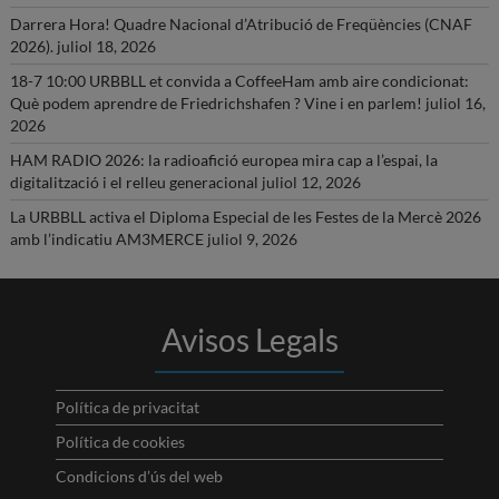
Darrera Hora! Quadre Nacional d’Atribució de Freqüències (CNAF
2026).
juliol 18, 2026
18-7 10:00 URBBLL et convida a CoffeeHam amb aire condicionat:
Què podem aprendre de Friedrichshafen ? Vine i en parlem!
juliol 16,
2026
HAM RADIO 2026: la radioafició europea mira cap a l’espai, la
digitalització i el relleu generacional
juliol 12, 2026
La URBBLL activa el Diploma Especial de les Festes de la Mercè 2026
amb l’indicatiu AM3MERCE
juliol 9, 2026
Avisos Legals
Política de privacitat
Política de cookies
Condicions d’ús del web