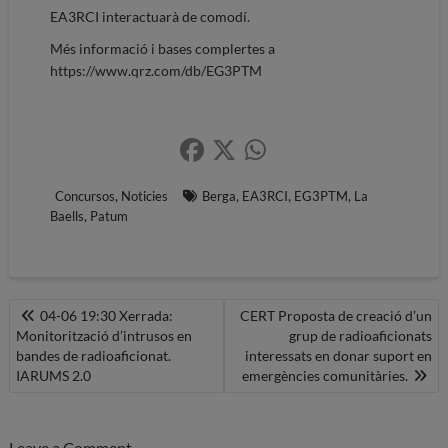
EA3RCI interactuarà de comodí.
Més informació i bases complertes a
https://www.qrz.com/db/EG3PTM
,
,
,
,
Concursos
Noticies
Berga
EA3RCI
EG3PTM
La
,
Baells
Patum
Navegació
04-06 19:30 Xerrada:
CERT Proposta de creació d’un
Monitorització d’intrusos en
grup de radioaficionats
d'entrades
bandes de radioaficionat.
interessats en donar suport en
IARUMS 2.0
emergències comunitàries.
Leave a Comment