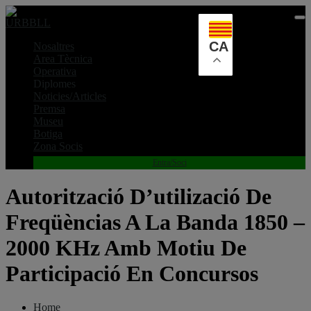
Skip
to
content
CA
Nosaltres
Area Tècnica
Operativa
Diplomes
Noticies/Articles
Premsa
Museu
Botiga
Zona Socis
Entra/Soci
Autorització D’utilizació De
Freqüèncias A La Banda 1850 –
2000 KHz Amb Motiu De
Participació En Concursos
Home