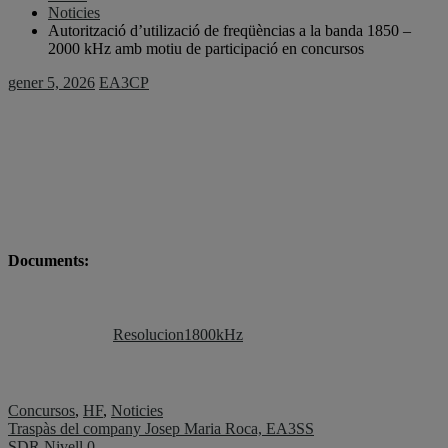
Noticies
Autorització d’utilizació de freqüèncias a la banda 1850 –
2000 kHz amb motiu de participació en concursos
gener 5, 2026
EA3CP
Documents:
Resolucion1800kHz
Concursos
,
HF
,
Noticies
Navegació
Traspàs del company Josep Maria Roca, EA3SS
SDR Nivell 0