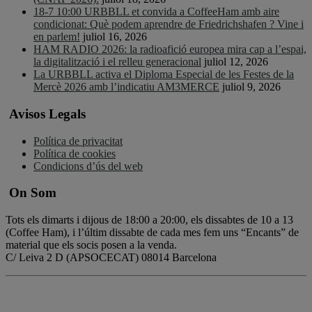
18-7 10:00 URBBLL et convida a CoffeeHam amb aire
condicionat: Què podem aprendre de Friedrichshafen ? Vine i
en parlem!
juliol 16, 2026
HAM RADIO 2026: la radioafició europea mira cap a l’espai,
la digitalització i el relleu generacional
juliol 12, 2026
La URBBLL activa el Diploma Especial de les Festes de la
Mercè 2026 amb l’indicatiu AM3MERCE
juliol 9, 2026
Avisos Legals
Política de privacitat
Política de cookies
Condicions d’ús del web
On Som
Tots els dimarts i dijous de 18:00 a 20:00, els dissabtes de 10 a 13
(Coffee Ham), i l’últim dissabte de cada mes fem uns “Encants” de
material que els socis posen a la venda.
C/ Leiva 2 D (APSOCECAT) 08014 Barcelona