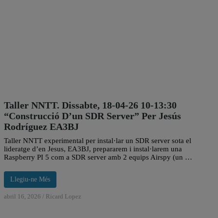
Taller NNTT. Dissabte, 18-04-26 10-13:30
“Construcció D’un SDR Server” Per Jesús
Rodríguez EA3BJ
Taller NNTT experimental per instal·lar un SDR server sota el
lideratge d’en Jesus, EA3BJ, prepararem i instal·larem una
Raspberry PI 5 com a SDR server amb 2 equips Airspy (un …
Llegiu-ne Més
abril 16, 2026
/
Ricard Lopez