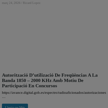
març 24, 2026
/
Ricard Lopez
Autorització D’utilizació De Freqüèncias A La
Banda 1850 – 2000 KHz Amb Motiu De
Participació En Concursos
https://avance.digital.gob.es/espectro/radioaficionados/autorizacio
…
Llegiu-ne Més