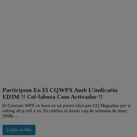
Participem En El CQWPX Amb L’indicatiu
ED3M !! Col·labora Com Activador !!
El Concurs WPX es basa en un premi ofert per CQ Magazine per w
orking all p refi x es. Es celebra el darrer cap de setmana de març
(SSB) …
Llegiu-ne Més