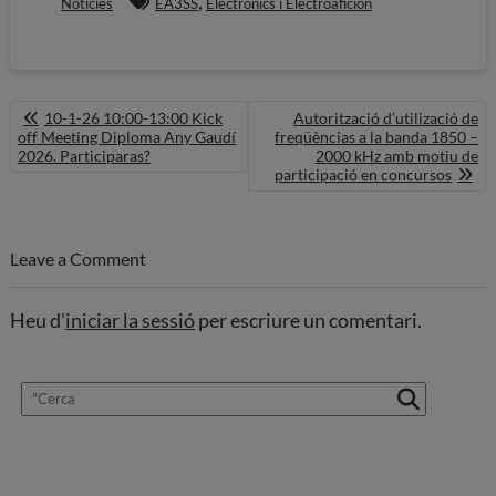
,
Noticies
EA3SS
Electronics i Electroaficion
Navegació
10-1-26 10:00-13:00 Kick
Autorització d’utilizació de
d'entrades
off Meeting Diploma Any Gaudí
freqüèncias a la banda 1850 –
2026. Participaras?
2000 kHz amb motiu de
participació en concursos
Leave a Comment
Heu d'
iniciar la sessió
per escriure un comentari.