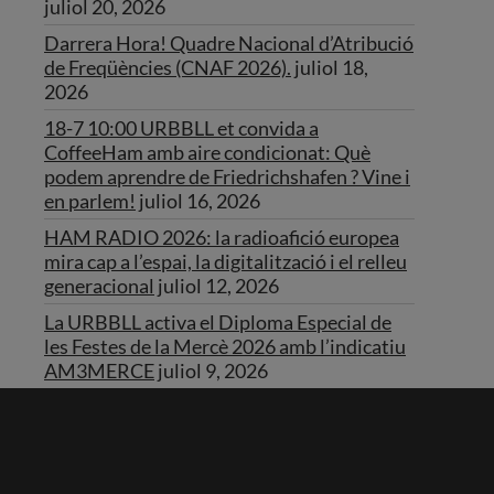
juliol 20, 2026
Darrera Hora! Quadre Nacional d’Atribució
de Freqüències (CNAF 2026).
juliol 18,
2026
18-7 10:00 URBBLL et convida a
CoffeeHam amb aire condicionat: Què
podem aprendre de Friedrichshafen ? Vine i
en parlem!
juliol 16, 2026
HAM RADIO 2026: la radioafició europea
mira cap a l’espai, la digitalització i el relleu
generacional
juliol 12, 2026
La URBBLL activa el Diploma Especial de
les Festes de la Mercè 2026 amb l’indicatiu
AM3MERCE
juliol 9, 2026