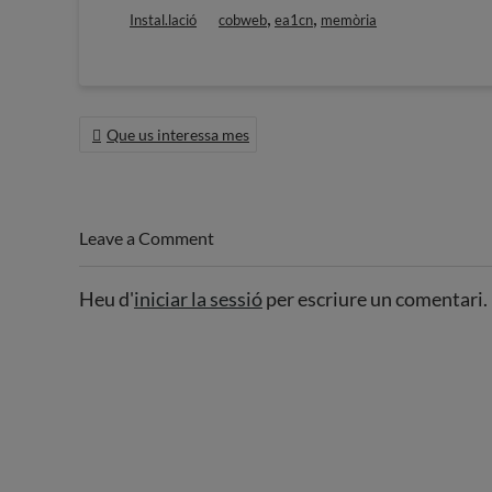
,
,
Instal.lació
cobweb
ea1cn
memòria
Navegació
Que us interessa mes
d'entrades
Leave a Comment
Heu d'
iniciar la sessió
per escriure un comentari.