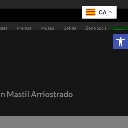
CA
cles
Premsa
Museu
Botiga
Zona Socis
Entra/Soci
Obre la barra d'eines
n Mastil Arriostrado