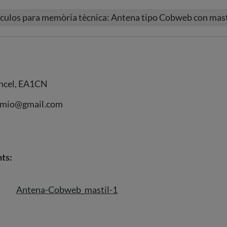
culos para memòria tècnica: Antena tipo Cobweb con mast
ncel, EA1CN
hmio@gmail.com
ts:
Antena-Cobweb_mastil-1