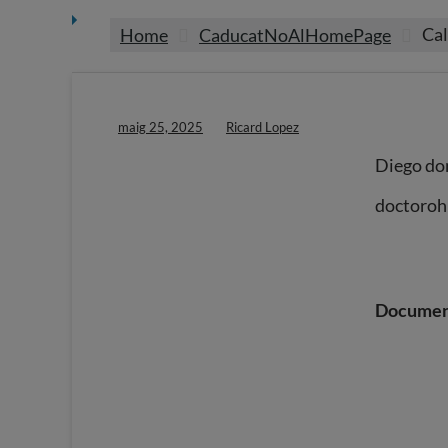
Cal
Home
CaducatNoAlHomePage
maig 25, 2025
Ricard Lopez
Diego do
doctoro
Documen