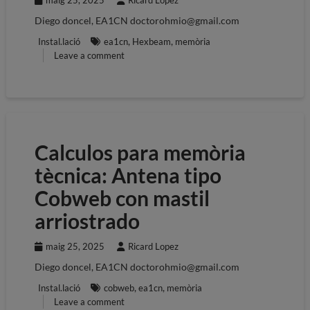
maig 25, 2025
Ricard Lopez
Diego doncel, EA1CN doctorohmio@gmail.com
,
,
Instal.lació
ea1cn
Hexbeam
memòria
Leave a comment
Calculos para memòria
tècnica: Antena tipo
Cobweb con mastil
arriostrado
maig 25, 2025
Ricard Lopez
Diego doncel, EA1CN doctorohmio@gmail.com
,
,
Instal.lació
cobweb
ea1cn
memòria
Leave a comment