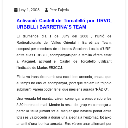
juny 1, 2008
Pere Fajeda
Activació Castell de Torcafelló por URVO,
URBBLL i BARRETINA´S TEAM
El diumenge dia 1 de Juny del 2008 , l’Unió de
Radioaficionats del Vallés Oriental i Barretina’s Team,
compost per membres de diferents Seccions Locals d’URE,
entre elles URBBLL, acompanyats per la família vàrem estar
a Maçanet, activant el Castell de Torcafelló utilitzant
l’indicatiu de Marius EB3CCJ.
El dia va transcórrer amb una excel·lent armonia, encara que
el temps no ens va acompanyar, (sort que teniem un “dipolo
submarí”), vàrem poder fer el que mes ens agrada ‘RÀDIO’.
Una vegada tot muntat, vàrem començar a emetre sobre les
8,30 hores del matí. Mentre la resta del grup va començar a
parar la taula juntant tot el menjar que haviem portat entre
tots i és va procedir a donar una alegria a l’estomac, tot això
amanit d’una bonica xerrada. Ens vàrem anar alternant per