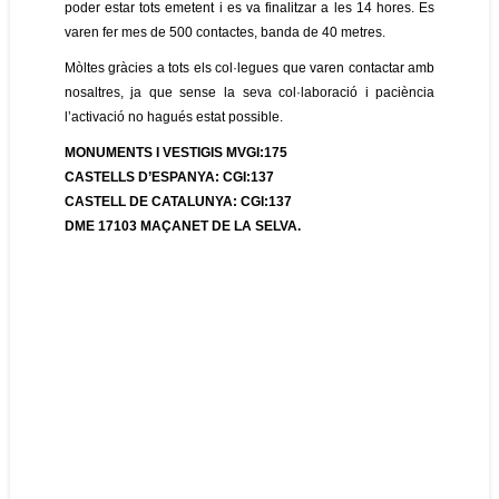
poder estar tots emetent i es va finalitzar a les 14 hores. Es
varen fer mes de 500 contactes, banda de 40 metres.
Mòltes gràcies a tots els col·legues que varen contactar amb
nosaltres, ja que sense la seva col·laboració i paciència
l’activació no hagués estat possible.
MONUMENTS I VESTIGIS MVGI:175
CASTELLS D’ESPANYA: CGI:137
CASTELL DE CATALUNYA: CGI:137
DME 17103 MAÇANET DE LA SELVA.