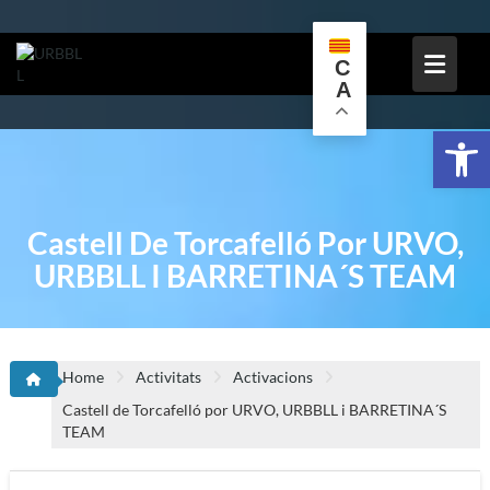
Skip
to
content
C
A
Obr
Castell De Torcafelló Por URVO,
URBBLL I BARRETINA´S TEAM
Home
Activitats
Activacions
Castell de Torcafelló por URVO, URBBLL i BARRETINA´S
TEAM