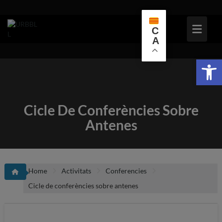
Skip
to
content
C
A
Obr
Cicle De Conferències Sobre
Antenes
Home
Activitats
Conferencies
Cicle de conferències sobre antenes