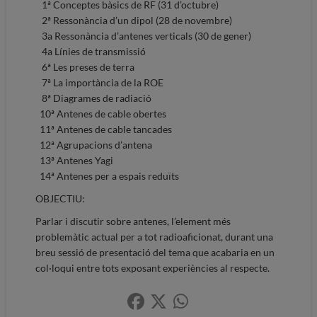
1ª Conceptes bàsics de RF (31 d’octubre)
2ª Ressonància d’un dipol (28 de novembre)
3a Ressonància d’antenes verticals (30 de gener)
4a Línies de transmissió
6ª Les preses de terra
7ª La importància de la ROE
8ª Diagrames de radiació
10ª Antenes de cable obertes
11ª Antenes de cable tancades
12ª Agrupacions d’antena
13ª Antenes Yagi
14ª Antenes per a espais reduïts
OBJECTIU:
Parlar i discutir sobre antenes, l’element més
problemàtic actual per a tot radioaficionat, durant una
breu sessió de presentació del tema que acabaria en un
col·loqui entre tots exposant experiències al respecte.