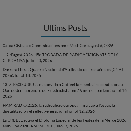
Ultims Posts
Xarxa Cívica de Comunicacions amb MeshCore
agost 6, 2026
1-2 d’agost 2026. 45a TROBADA DE RADIOAFICIONATS DE LA
CERDANYA
juliol 20, 2026
Darrera Hora! Quadre Nacional d’Atribució de Freqüències (CNAF
2026).
juliol 18, 2026
18-7 10:00 URBBLL et convida a CoffeeHam amb aire condicionat:
Què podem aprendre de Friedrichshafen ? Vine i en parlem!
juliol 16,
2026
HAM RADIO 2026: la radioafició europea mira cap a l’espai, la
digitalització i el relleu generacional
juliol 12, 2026
La URBBLL activa el Diploma Especial de les Festes de la Mercè 2026
amb l’indicatiu AM3MERCE
juliol 9, 2026