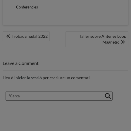
Conferencies
Navegació
Trobada nadal 2022
Taller sobre Antenes Loop
Magnetic
d'entrades
Leave a Comment
Heu d'
iniciar la sessió
per escriure un comentari.