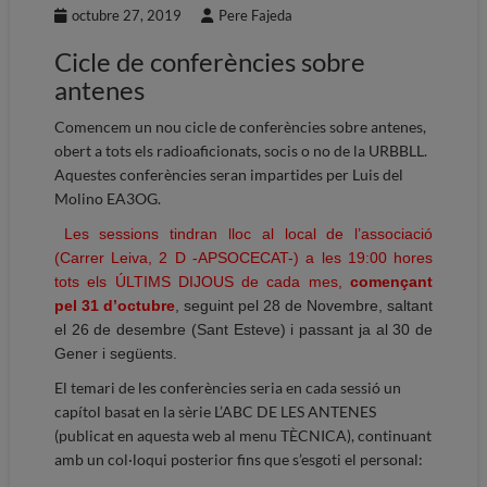
octubre 27, 2019
Pere Fajeda
Cicle de conferències sobre
antenes
Comencem un nou cicle de conferències sobre antenes,
obert
a tots els radioaficionats, socis o no de la URBBLL.
Aquestes conferències seran impartides per Luis del
Molino EA3OG.
Les sessions tindran lloc al local de l’associació
(Carrer Leiva, 2 D -APSOCECAT-) a les 19:00 hores
tots els ÚLTIMS DIJOUS de cada mes,
començant
pel 31 d’octubre
, seguint pel 28 de Novembre, saltant
el 26 de desembre (Sant Esteve) i passant ja al 30 de
Gener i següents.
El temari de les conferències seria en cada sessió un
capítol basat en la sèrie L’ABC DE LES ANTENES
(publicat en aquesta web al menu TÈCNICA), continuant
amb un col·loqui posterior fins que s’esgoti el personal: