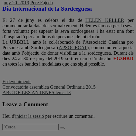
juny 20, 2019
Pere Fajeda
Dia Internacional de la Sordceguesa
El 27 de juny es celebra el dia de
HELEN KELLER
per
commemorar la data del seu naixement. Helen és famosa per la seva
forta voluntat per superar la seva sordceguesa i ha estat una font
d’inspiració per a milions de persones de tot el món.
La URBBLL, amb la col·laboració de l’Associació Catalana pro
Persones amb Sordceguesa (
APSOCECAT
), commemoren aquesta
data amb l’objectiu de donar visibilitat a la sordceguesa. Durant els
dies 24 al 30 de juny del 2019 sortirem amb l’indicatiu
EG3HKD
en totes les bandes i modalitats que ens sigui possible.
Esdeveniments
Navegació
Convocatòria assemblea General Ordinaria 2015
ABC DE LES ANTENES tema 13
d'entrades
Leave a Comment
Heu d'
iniciar la sessió
per escriure un comentari.