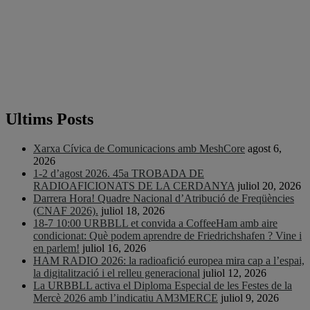
Ultims Posts
Xarxa Cívica de Comunicacions amb MeshCore
agost 6,
2026
1-2 d’agost 2026. 45a TROBADA DE
RADIOAFICIONATS DE LA CERDANYA
juliol 20, 2026
Darrera Hora! Quadre Nacional d’Atribució de Freqüències
(CNAF 2026).
juliol 18, 2026
18-7 10:00 URBBLL et convida a CoffeeHam amb aire
condicionat: Què podem aprendre de Friedrichshafen ? Vine i
en parlem!
juliol 16, 2026
HAM RADIO 2026: la radioafició europea mira cap a l’espai,
la digitalització i el relleu generacional
juliol 12, 2026
La URBBLL activa el Diploma Especial de les Festes de la
Mercè 2026 amb l’indicatiu AM3MERCE
juliol 9, 2026