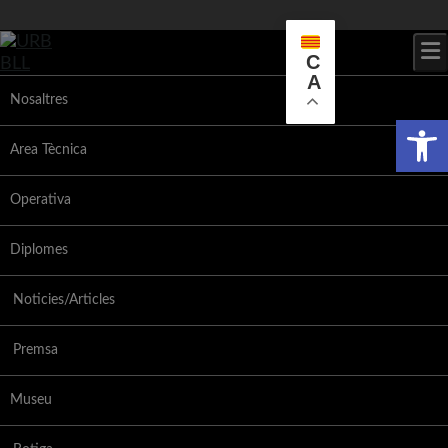
Skip
to
content
C
A
Nosaltres
Obr
Area Tècnica
Operativa
Diplomes
Noticies/Articles
Premsa
Museu