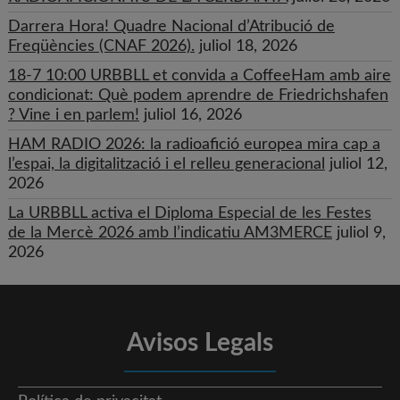
Darrera Hora! Quadre Nacional d’Atribució de
Freqüències (CNAF 2026).
juliol 18, 2026
18-7 10:00 URBBLL et convida a CoffeeHam amb aire
condicionat: Què podem aprendre de Friedrichshafen
? Vine i en parlem!
juliol 16, 2026
HAM RADIO 2026: la radioafició europea mira cap a
l’espai, la digitalització i el relleu generacional
juliol 12,
2026
La URBBLL activa el Diploma Especial de les Festes
de la Mercè 2026 amb l’indicatiu AM3MERCE
juliol 9,
2026
Avisos Legals