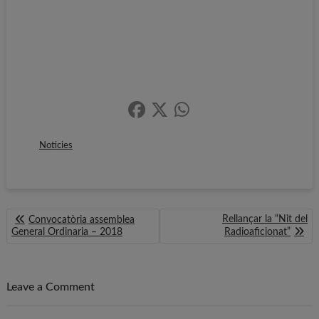
Noticies
Navegació
Rellançar la “Nit del
Convocatòria assemblea
d'entrades
General Ordinaria – 2018
Radioaficionat”
Leave a Comment