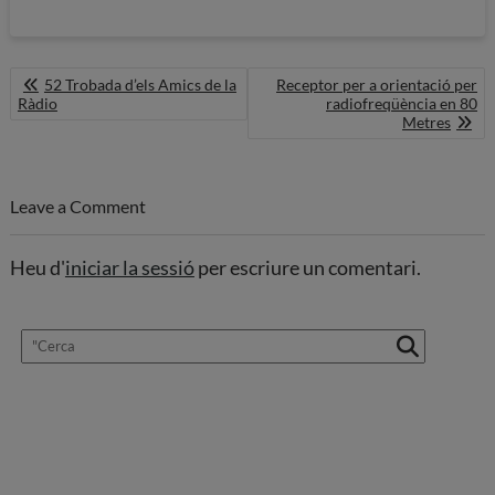
Navegació
52 Trobada d’els Amics de la
Receptor per a orientació per
d'entrades
Ràdio
radiofreqüència en 80
Metres
Leave a Comment
Heu d'
iniciar la sessió
per escriure un comentari.