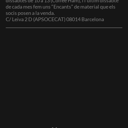
dissabtes de 10 a 13 (Coffee Ham), i l’últim dissabte
de cada mes fem uns “Encants” de material que els
socis posen a la venda.
C/ Leiva 2 D (APSOCECAT) 08014 Barcelona