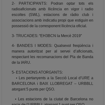
2- PARTICIPANTS: Podran optar tots els
radioaficionats amb llicència en vigor i radio
escoltes (SWL), estacions de ràdio club i
associacions amb indicatiu propi que estiguin en
possessió de la corresponent llicència oficial.
3- TRUCADES: “EH3BCN la Mercè 2019”
4- BANDES I MODES: Qualsevol freqüència i
manera autoritzat per al servei d’aficionats,
respectant les recomanacions del Pla de Banda
de la IARU.
5- ESTACIONS ATORGANTS:
• Les pertanyents a la Secció Local d’URE a
BARCELONA i BAIX LLOBREGAT – URBBLL
atorgant 5 punts per QSO.
• Les estacions de la ciutat de Barcelona no
socis de l’URBBLL atorgant 1 punt per QSO.