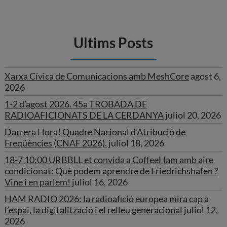
Ultims Posts
Xarxa Cívica de Comunicacions amb MeshCore
agost 6,
2026
1-2 d’agost 2026. 45a TROBADA DE
RADIOAFICIONATS DE LA CERDANYA
juliol 20, 2026
Darrera Hora! Quadre Nacional d’Atribució de
Freqüències (CNAF 2026).
juliol 18, 2026
18-7 10:00 URBBLL et convida a CoffeeHam amb aire
condicionat: Què podem aprendre de Friedrichshafen ?
Vine i en parlem!
juliol 16, 2026
HAM RADIO 2026: la radioafició europea mira cap a
l’espai, la digitalització i el relleu generacional
juliol 12,
2026